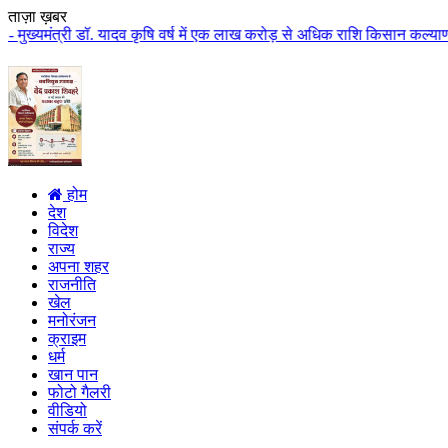
ताज़ा ख़बर
. यादव कृषि वर्ष में एक लाख करोड़ से अधिक राशि किसान कल्याण पर खर्च होगी मुख्
होम
देश
विदेश
राज्य
अपना शहर
राजनीति
खेल
मनोरंजन
क्राइम
धर्म
खान पान
फोटो गैलरी
वीडियो
संपर्क करें