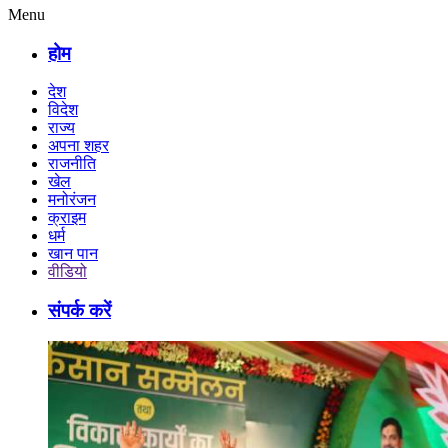
Menu
होम
देश
विदेश
राज्य
अपना शहर
राजनीति
खेल
मनोरंजन
क्राइम
धर्म
खान पान
वीडियो
संपर्क करें