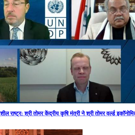
ल राष्ट्र: श्री तोमर केंद्रीय कृषि मंत्री ने श्री तोमर वर्ल्ड इकॉनो