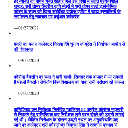
हर व्यक्ति को पोषण युक्त आहार मिले इस दिशा में सतत प्रयत्नशील
राष्ट्र: श्री तोमर केंद्रीय कृषि मंत्री ने श्री तोमर वर्ल्ड इकॉनोमिक
फोरम के सत्र को किया संबोधित दावोस एजेंडा में खाद्य प्रणालियों के
रूपांतरण हेतु नवाचार पर वर्चुअल कांफ्रेंस
—01/27/2021
मंत्री का बयान कलेक्टर जितवा देंगे चुनाव कांग्रेस ने निर्वाचन आयोग से
की शिकायत
—09/17/2020
कोरोना वैक्सीन पर रूस ने मारी बाजी: सितंबर तक बाजार में आ सकती
है पहली वैक्सीन सेचेनोव विश्वविद्यालय का दावा सभी परीक्षण रहे सफल
—07/13/2020
वाणिज्यिक कर निरीक्षक निलंबित ग्वालियर 07 अप्रैल कोरोना महामारी
से निपटने हेतु वाणिज्यिक कर निरीक्षक श्री पवन दोहरे की ड्यूटी लगाई
गई थी। लेकिन निरीक्षण के दौरान ड्यूटी स्थल पर अनुपस्थिति पाए
जाने पर कलेक्टर श्री कौशलेन्द्र विक्रम सिंह ने तत्काल प्रभाव से