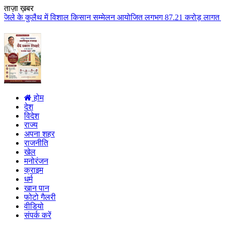
ताज़ा ख़बर
ं विशाल किसान सम्मेलन आयोजित लगभग 87.21 करोड़ लागत के 41 विकास कार्यों का कि
होम
देश
विदेश
राज्य
अपना शहर
राजनीति
खेल
मनोरंजन
क्राइम
धर्म
खान पान
फोटो गैलरी
वीडियो
संपर्क करें