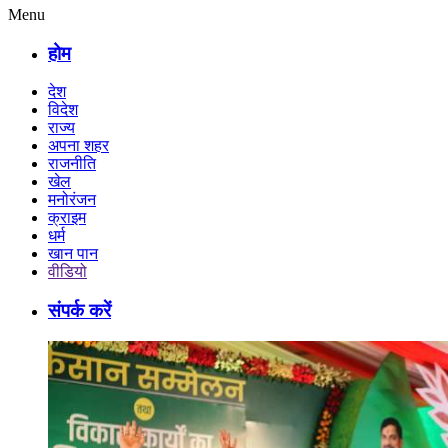
Menu
होम
देश
विदेश
राज्य
अपना शहर
राजनीति
खेल
मनोरंजन
क्राइम
धर्म
खान पान
वीडियो
संपर्क करें