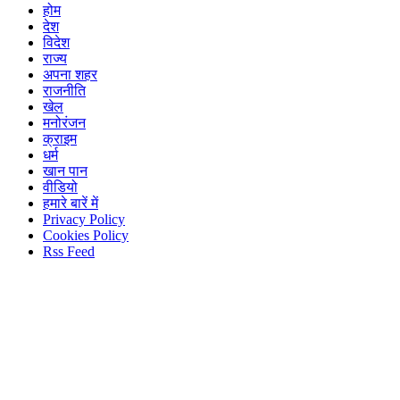
होम
देश
विदेश
राज्य
अपना शहर
राजनीति
खेल
मनोरंजन
क्राइम
धर्म
खान पान
वीडियो
हमारे बारें में
Privacy Policy
Cookies Policy
Rss Feed