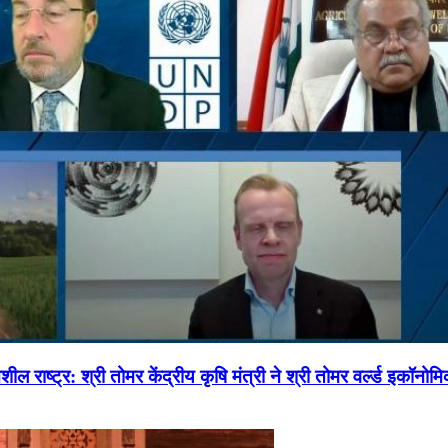
ल राष्ट्र: श्री तोमर केंद्रीय कृषि मंत्री ने श्री तोमर वर्ल्ड इकॉनो