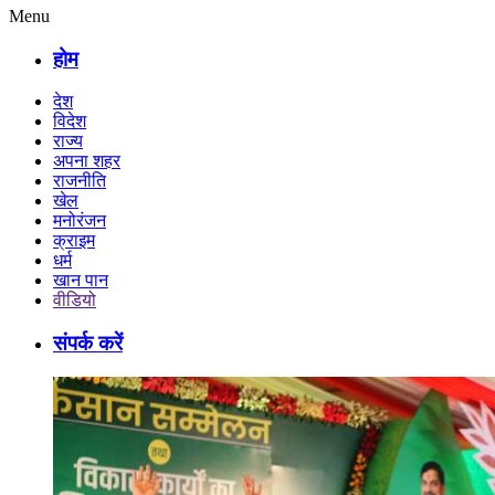
Menu
होम
देश
विदेश
राज्य
अपना शहर
राजनीति
खेल
मनोरंजन
क्राइम
धर्म
खान पान
वीडियो
संपर्क करें