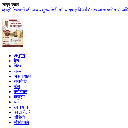
ताज़ा ख़बर
की आय - मुख्यमंत्री डॉ. यादव कृषि वर्ष में एक लाख करोड़ से अधिक राशि किसान कल
होम
देश
विदेश
राज्य
अपना शहर
राजनीति
खेल
मनोरंजन
क्राइम
धर्म
खान पान
फोटो गैलरी
वीडियो
संपर्क करें