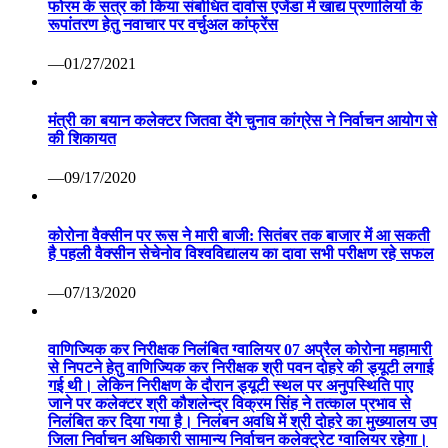
फोरम के सत्र को किया संबोधित दावोस एजेंडा में खाद्य प्रणालियों के
रूपांतरण हेतु नवाचार पर वर्चुअल कांफ्रेंस
—01/27/2021
मंत्री का बयान कलेक्टर जितवा देंगे चुनाव कांग्रेस ने निर्वाचन आयोग से
की शिकायत
—09/17/2020
कोरोना वैक्सीन पर रूस ने मारी बाजी: सितंबर तक बाजार में आ सकती
है पहली वैक्सीन सेचेनोव विश्वविद्यालय का दावा सभी परीक्षण रहे सफल
—07/13/2020
वाणिज्यिक कर निरीक्षक निलंबित ग्वालियर 07 अप्रैल कोरोना महामारी
से निपटने हेतु वाणिज्यिक कर निरीक्षक श्री पवन दोहरे की ड्यूटी लगाई
गई थी। लेकिन निरीक्षण के दौरान ड्यूटी स्थल पर अनुपस्थिति पाए
जाने पर कलेक्टर श्री कौशलेन्द्र विक्रम सिंह ने तत्काल प्रभाव से
निलंबित कर दिया गया है। निलंबन अवधि में श्री दोहरे का मुख्यालय उप
जिला निर्वाचन अधिकारी सामान्य निर्वाचन कलेक्ट्रेट ग्वालियर रहेगा।