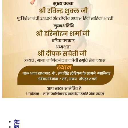
होम
देश