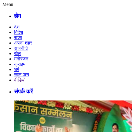
Menu
होम
देश
विदेश
राज्य
अपना शहर
राजनीति
खेल
मनोरंजन
क्राइम
धर्म
खान पान
वीडियो
संपर्क करें