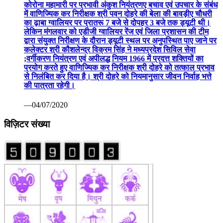
कोरोना महामारी पर प्रभावी अंकुश नियंत्रणए बचाव एवं उपचार के संबंध
में वाणिज्यिक कर निरीक्षक श्री पवन दोहरे की बेला की बावड़ीए चौधरी
का ढ़ाबा ग्वालियर पर प्रातरू 7 बजे से दोपहर 3 बजे तक ड्यूटी थी।
लेकिन मंगलवार को एडीजी ग्वालियर रेंज एवं जिला प्रशासन की टीम
द्वारा संयुक्त निरीक्षण के दौरान ड्यूटी स्थल पर अनुपस्थित पाए जाने पर
कलेक्टर श्री कौशलेन्द्र विक्रम सिंह ने मध्यप्रदेश सिविल सेवा
;वर्गीकरण नियंत्रण एवं अपीलद्ध नियम 1966 में प्रदत्त शक्तियों का
प्रयोग करते हुए वाणिज्यिक कर निरीक्षक श्री दोहरे को तत्काल प्रभाव
से निलंबित कर दिया है। श्री दोहरे को नियमानुसार जीवन निर्वाह भत्ते
की पात्रता रहेगी।
—04/07/2020
विज़िटर संख्या