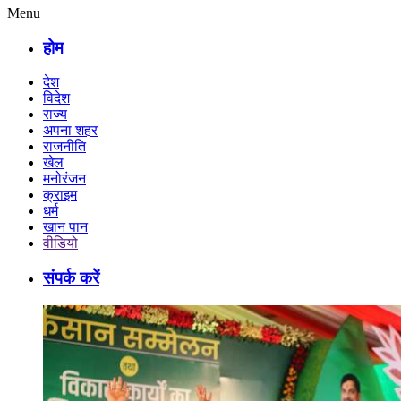
Menu
होम
देश
विदेश
राज्य
अपना शहर
राजनीति
खेल
मनोरंजन
क्राइम
धर्म
खान पान
वीडियो
संपर्क करें