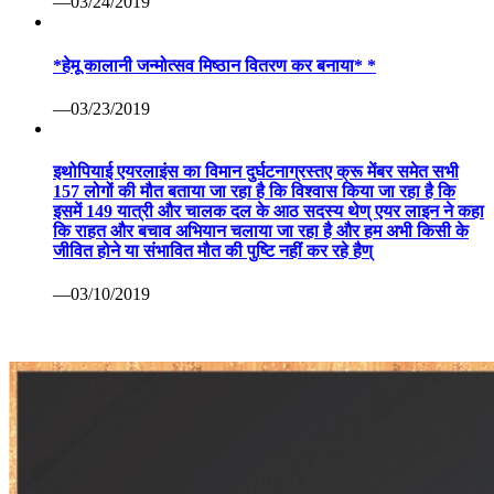
—03/24/2019
*हेमू कालानी जन्मोत्सव मिष्ठान वितरण कर बनाया* *
—03/23/2019
इथोपियाई एयरलाइंस का विमान दुर्घटनाग्रस्तए क्रू मेंबर समेत सभी
157 लोगों की मौत बताया जा रहा है कि विश्वास किया जा रहा है कि
इसमें 149 यात्री और चालक दल के आठ सदस्य थेण् एयर लाइन ने कहा
कि राहत और बचाव अभियान चलाया जा रहा है और हम अभी किसी के
जीवित होने या संभावित मौत की पुष्टि नहीं कर रहे हैण्
—03/10/2019