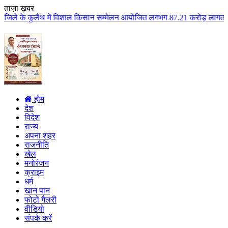
ताज़ा ख़बर
ं विशाल किसान सम्मेलन आयोजित लगभग 87.21 करोड़ लागत के 41 विकास कार्यों का कि
होम
देश
विदेश
राज्य
अपना शहर
राजनीति
खेल
मनोरंजन
क्राइम
धर्म
खान पान
फोटो गैलरी
वीडियो
संपर्क करें