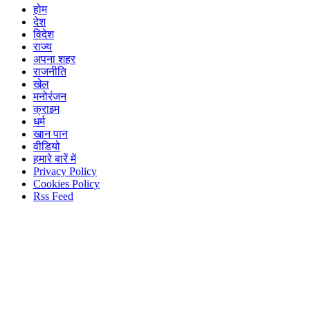
होम
देश
विदेश
राज्य
अपना शहर
राजनीति
खेल
मनोरंजन
क्राइम
धर्म
खान पान
वीडियो
हमारे बारें में
Privacy Policy
Cookies Policy
Rss Feed