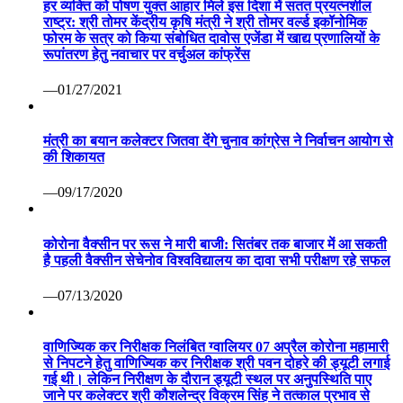
हर व्यक्ति को पोषण युक्त आहार मिले इस दिशा में सतत प्रयत्नशील
राष्ट्र: श्री तोमर केंद्रीय कृषि मंत्री ने श्री तोमर वर्ल्ड इकॉनोमिक
फोरम के सत्र को किया संबोधित दावोस एजेंडा में खाद्य प्रणालियों के
रूपांतरण हेतु नवाचार पर वर्चुअल कांफ्रेंस
—01/27/2021
मंत्री का बयान कलेक्टर जितवा देंगे चुनाव कांग्रेस ने निर्वाचन आयोग से
की शिकायत
—09/17/2020
कोरोना वैक्सीन पर रूस ने मारी बाजी: सितंबर तक बाजार में आ सकती
है पहली वैक्सीन सेचेनोव विश्वविद्यालय का दावा सभी परीक्षण रहे सफल
—07/13/2020
वाणिज्यिक कर निरीक्षक निलंबित ग्वालियर 07 अप्रैल कोरोना महामारी
से निपटने हेतु वाणिज्यिक कर निरीक्षक श्री पवन दोहरे की ड्यूटी लगाई
गई थी। लेकिन निरीक्षण के दौरान ड्यूटी स्थल पर अनुपस्थिति पाए
जाने पर कलेक्टर श्री कौशलेन्द्र विक्रम सिंह ने तत्काल प्रभाव से