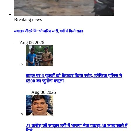
Breaking news
लगातार तीसरे दिन भी बारिश जारी, गर्मी से मिली राहत
— Aug 06 2026
बाइक पर 6 युवकों को बैठाकर किया स्टंट, ट्रैफिक पुलिस ने
6500 का जुर्माना वसूला
— Aug 06 2026
21 करोड़ की साइबर ठगी में भाजपा नेता पकड़ा,50 लाख खाते में
मिले