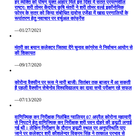
हर व्यक्ति को पोषण युक्त आहार मिले इस दिशा में सतत प्रयत्नशील
राष्ट्र: श्री तोमर केंद्रीय कृषि मंत्री ने श्री तोमर वर्ल्ड इकॉनोमिक
फोरम के सत्र को किया संबोधित दावोस एजेंडा में खाद्य प्रणालियों के
रूपांतरण हेतु नवाचार पर वर्चुअल कांफ्रेंस
—01/27/2021
मंत्री का बयान कलेक्टर जितवा देंगे चुनाव कांग्रेस ने निर्वाचन आयोग से
की शिकायत
—09/17/2020
कोरोना वैक्सीन पर रूस ने मारी बाजी: सितंबर तक बाजार में आ सकती
है पहली वैक्सीन सेचेनोव विश्वविद्यालय का दावा सभी परीक्षण रहे सफल
—07/13/2020
वाणिज्यिक कर निरीक्षक निलंबित ग्वालियर 07 अप्रैल कोरोना महामारी
से निपटने हेतु वाणिज्यिक कर निरीक्षक श्री पवन दोहरे की ड्यूटी लगाई
गई थी। लेकिन निरीक्षण के दौरान ड्यूटी स्थल पर अनुपस्थिति पाए
जाने पर कलेक्टर श्री कौशलेन्द्र विक्रम सिंह ने तत्काल प्रभाव से