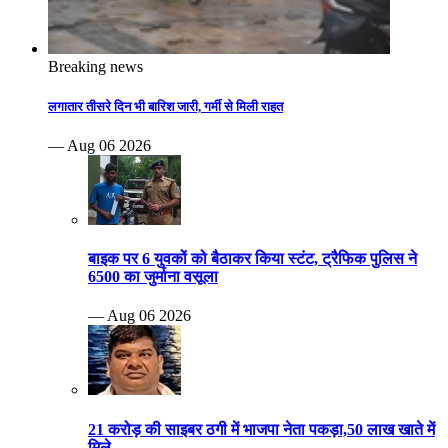
Breaking news
लगातार तीसरे दिन भी बारिश जारी, गर्मी से मिली राहत
— Aug 06 2026
बाइक पर 6 युवकों को बैठाकर किया स्टंट, ट्रैफिक पुलिस ने
6500 का जुर्माना वसूला
— Aug 06 2026
21 करोड़ की साइबर ठगी में भाजपा नेता पकड़ा,50 लाख खाते में
मिले