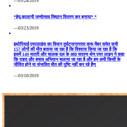
—03/24/2019
*हेमू कालानी जन्मोत्सव मिष्ठान वितरण कर बनाया* *
—03/23/2019
इथोपियाई एयरलाइंस का विमान दुर्घटनाग्रस्तए क्रू मेंबर समेत सभी
157 लोगों की मौत बताया जा रहा है कि विश्वास किया जा रहा है कि
इसमें 149 यात्री और चालक दल के आठ सदस्य थेण् एयर लाइन ने कहा
कि राहत और बचाव अभियान चलाया जा रहा है और हम अभी किसी के
जीवित होने या संभावित मौत की पुष्टि नहीं कर रहे हैण्
—03/10/2019