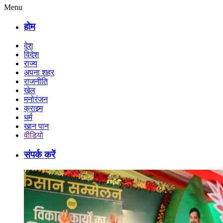
Menu
होम
देश
विदेश
राज्य
अपना शहर
राजनीति
खेल
मनोरंजन
क्राइम
धर्म
खान पान
वीडियो
संपर्क करें