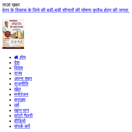
ताज़ा ख़बर
ये की बड़ी-बड़ी सौगातों की घोषणा कुलैथ क्षेत्र की जनता ने मुख्यमंत्री डॉ. यादव
होम
देश
विदेश
राज्य
अपना शहर
राजनीति
खेल
मनोरंजन
क्राइम
धर्म
खान पान
फोटो गैलरी
वीडियो
संपर्क करें