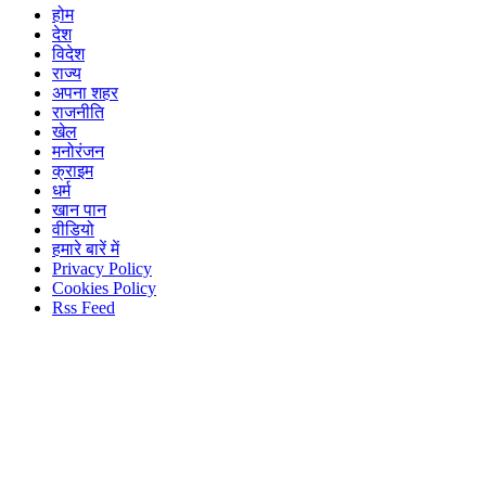
होम
देश
विदेश
राज्य
अपना शहर
राजनीति
खेल
मनोरंजन
क्राइम
धर्म
खान पान
वीडियो
हमारे बारें में
Privacy Policy
Cookies Policy
Rss Feed