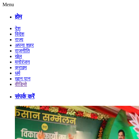
Menu
होम
देश
विदेश
राज्य
अपना शहर
राजनीति
खेल
मनोरंजन
क्राइम
धर्म
खान पान
वीडियो
संपर्क करें