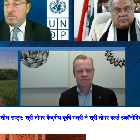
ल राष्ट्र: श्री तोमर केंद्रीय कृषि मंत्री ने श्री तोमर वर्ल्ड इकॉनो