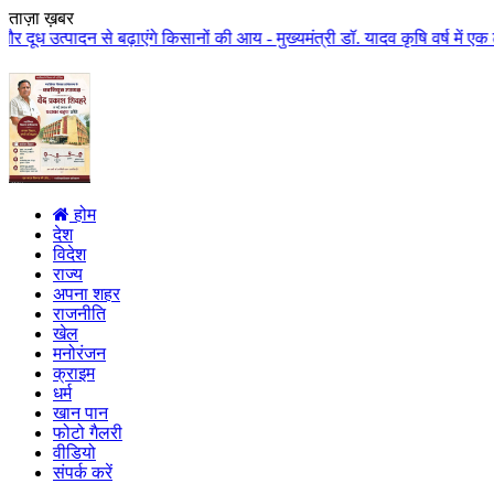
ताज़ा ख़बर
 बढ़ाएंगे किसानों की आय - मुख्यमंत्री डॉ. यादव कृषि वर्ष में एक लाख करोड़ से 
होम
देश
विदेश
राज्य
अपना शहर
राजनीति
खेल
मनोरंजन
क्राइम
धर्म
खान पान
फोटो गैलरी
वीडियो
संपर्क करें