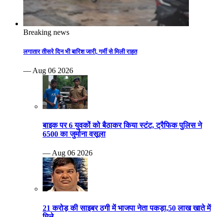
Breaking news
लगातार तीसरे दिन भी बारिश जारी, गर्मी से मिली राहत
— Aug 06 2026
बाइक पर 6 युवकों को बैठाकर किया स्टंट, ट्रैफिक पुलिस ने
6500 का जुर्माना वसूला
— Aug 06 2026
21 करोड़ की साइबर ठगी में भाजपा नेता पकड़ा,50 लाख खाते में
मिले