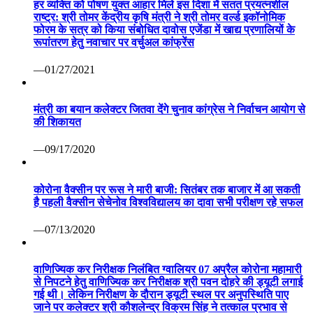
हर व्यक्ति को पोषण युक्त आहार मिले इस दिशा में सतत प्रयत्नशील
राष्ट्र: श्री तोमर केंद्रीय कृषि मंत्री ने श्री तोमर वर्ल्ड इकॉनोमिक
फोरम के सत्र को किया संबोधित दावोस एजेंडा में खाद्य प्रणालियों के
रूपांतरण हेतु नवाचार पर वर्चुअल कांफ्रेंस
—01/27/2021
मंत्री का बयान कलेक्टर जितवा देंगे चुनाव कांग्रेस ने निर्वाचन आयोग से
की शिकायत
—09/17/2020
कोरोना वैक्सीन पर रूस ने मारी बाजी: सितंबर तक बाजार में आ सकती
है पहली वैक्सीन सेचेनोव विश्वविद्यालय का दावा सभी परीक्षण रहे सफल
—07/13/2020
वाणिज्यिक कर निरीक्षक निलंबित ग्वालियर 07 अप्रैल कोरोना महामारी
से निपटने हेतु वाणिज्यिक कर निरीक्षक श्री पवन दोहरे की ड्यूटी लगाई
गई थी। लेकिन निरीक्षण के दौरान ड्यूटी स्थल पर अनुपस्थिति पाए
जाने पर कलेक्टर श्री कौशलेन्द्र विक्रम सिंह ने तत्काल प्रभाव से