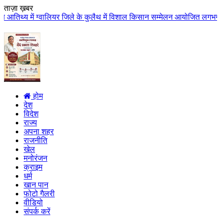
ताज़ा ख़बर
ियर जिले के कुलैथ में विशाल किसान सम्मेलन आयोजित लगभग 87.21 करोड़ लागत के 41
होम
देश
विदेश
राज्य
अपना शहर
राजनीति
खेल
मनोरंजन
क्राइम
धर्म
खान पान
फोटो गैलरी
वीडियो
संपर्क करें