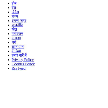
होम
देश
विदेश
राज्य
अपना शहर
राजनीति
खेल
मनोरंजन
क्राइम
धर्म
खान पान
वीडियो
हमारे बारें में
Privacy Policy
Cookies Policy
Rss Feed