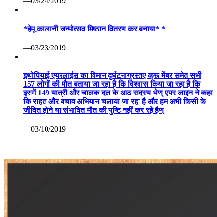
—03/24/2019
*हेमू कालानी जन्मोत्सव मिष्ठान वितरण कर बनाया* *
—03/23/2019
इथोपियाई एयरलाइंस का विमान दुर्घटनाग्रस्तए क्रू मेंबर समेत सभी
157 लोगों की मौत बताया जा रहा है कि विश्वास किया जा रहा है कि
इसमें 149 यात्री और चालक दल के आठ सदस्य थेण् एयर लाइन ने कहा
कि राहत और बचाव अभियान चलाया जा रहा है और हम अभी किसी के
जीवित होने या संभावित मौत की पुष्टि नहीं कर रहे हैण्
—03/10/2019