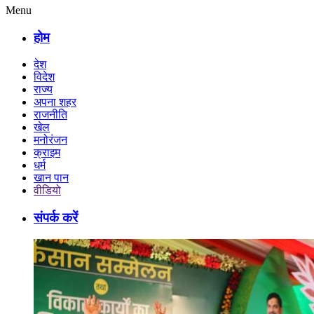
Menu
होम
देश
विदेश
राज्य
अपना शहर
राजनीति
खेल
मनोरंजन
क्राइम
धर्म
खान पान
वीडियो
संपर्क करें