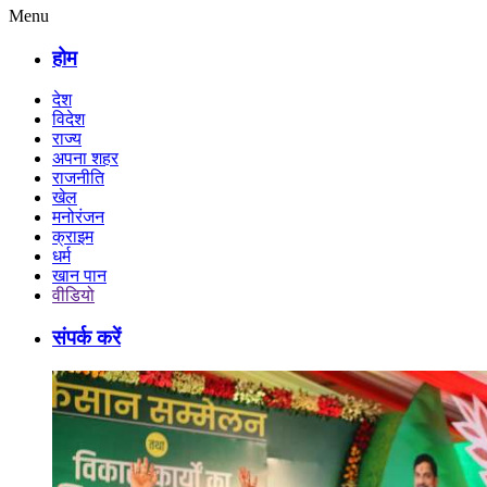
Menu
होम
देश
विदेश
राज्य
अपना शहर
राजनीति
खेल
मनोरंजन
क्राइम
धर्म
खान पान
वीडियो
संपर्क करें