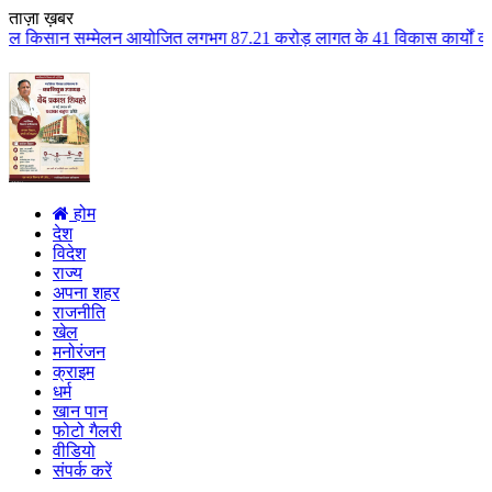
ताज़ा ख़बर
 आयोजित लगभग 87.21 करोड़ लागत के 41 विकास कार्यों का किया लोकार्पण एवं भूमि
होम
देश
विदेश
राज्य
अपना शहर
राजनीति
खेल
मनोरंजन
क्राइम
धर्म
खान पान
फोटो गैलरी
वीडियो
संपर्क करें