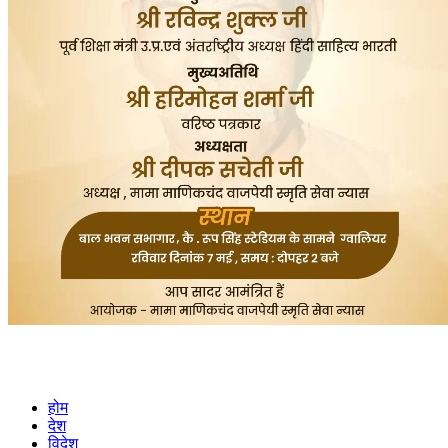
होम
देश
विदेश