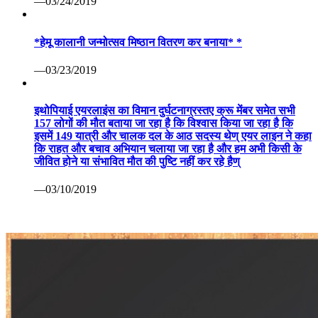
—03/24/2019
*हेमू कालानी जन्मोत्सव मिष्ठान वितरण कर बनाया* *
—03/23/2019
इथोपियाई एयरलाइंस का विमान दुर्घटनाग्रस्तए क्रू मेंबर समेत सभी
157 लोगों की मौत बताया जा रहा है कि विश्वास किया जा रहा है कि
इसमें 149 यात्री और चालक दल के आठ सदस्य थेण् एयर लाइन ने कहा
कि राहत और बचाव अभियान चलाया जा रहा है और हम अभी किसी के
जीवित होने या संभावित मौत की पुष्टि नहीं कर रहे हैण्
—03/10/2019