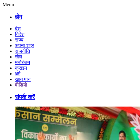
Menu
होम
देश
विदेश
राज्य
अपना शहर
राजनीति
खेल
मनोरंजन
क्राइम
धर्म
खान पान
वीडियो
संपर्क करें