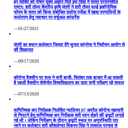
हर व्यक्ति को पोषण युक्त आहार मिले इस दिशा में सतत प्रयत्नशील
राष्ट्र: श्री तोमर केंद्रीय कृषि मंत्री ने श्री तोमर वर्ल्ड इकॉनोमिक
फोरम के सत्र को किया संबोधित दावोस एजेंडा में खाद्य प्रणालियों के
रूपांतरण हेतु नवाचार पर वर्चुअल कांफ्रेंस
—01/27/2021
मंत्री का बयान कलेक्टर जितवा देंगे चुनाव कांग्रेस ने निर्वाचन आयोग से
की शिकायत
—09/17/2020
कोरोना वैक्सीन पर रूस ने मारी बाजी: सितंबर तक बाजार में आ सकती
है पहली वैक्सीन सेचेनोव विश्वविद्यालय का दावा सभी परीक्षण रहे सफल
—07/13/2020
वाणिज्यिक कर निरीक्षक निलंबित ग्वालियर 07 अप्रैल कोरोना महामारी
से निपटने हेतु वाणिज्यिक कर निरीक्षक श्री पवन दोहरे की ड्यूटी लगाई
गई थी। लेकिन निरीक्षण के दौरान ड्यूटी स्थल पर अनुपस्थिति पाए
जाने पर कलेक्टर श्री कौशलेन्द्र विक्रम सिंह ने तत्काल प्रभाव से