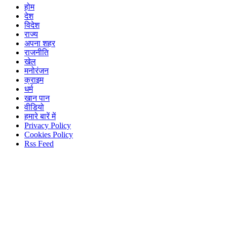
होम
देश
विदेश
राज्य
अपना शहर
राजनीति
खेल
मनोरंजन
क्राइम
धर्म
खान पान
वीडियो
हमारे बारें में
Privacy Policy
Cookies Policy
Rss Feed