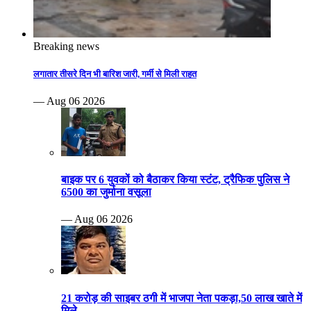
Breaking news
लगातार तीसरे दिन भी बारिश जारी, गर्मी से मिली राहत
— Aug 06 2026
बाइक पर 6 युवकों को बैठाकर किया स्टंट, ट्रैफिक पुलिस ने
6500 का जुर्माना वसूला
— Aug 06 2026
21 करोड़ की साइबर ठगी में भाजपा नेता पकड़ा,50 लाख खाते में
मिले