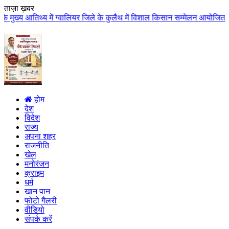
ताज़ा ख़बर
 ग्वालियर जिले के कुलैथ में विशाल किसान सम्मेलन आयोजित लगभग 87.21 करोड़ लागत
होम
देश
विदेश
राज्य
अपना शहर
राजनीति
खेल
मनोरंजन
क्राइम
धर्म
खान पान
फोटो गैलरी
वीडियो
संपर्क करें