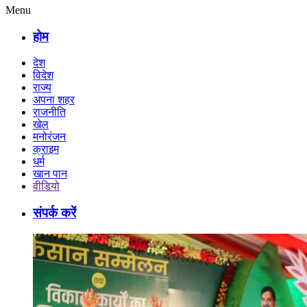
Menu
होम
देश
विदेश
राज्य
अपना शहर
राजनीति
खेल
मनोरंजन
क्राइम
धर्म
खान पान
वीडियो
संपर्क करें