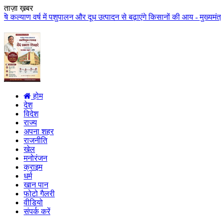
ताज़ा ख़बर
पशुपालन और दूध उत्पादन से बढ़ाएंगे किसानों की आय - मुख्यमंत्री डॉ. यादव कृषि
होम
देश
विदेश
राज्य
अपना शहर
राजनीति
खेल
मनोरंजन
क्राइम
धर्म
खान पान
फोटो गैलरी
वीडियो
संपर्क करें