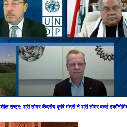
ल राष्ट्र: श्री तोमर केंद्रीय कृषि मंत्री ने श्री तोमर वर्ल्ड इकॉनो