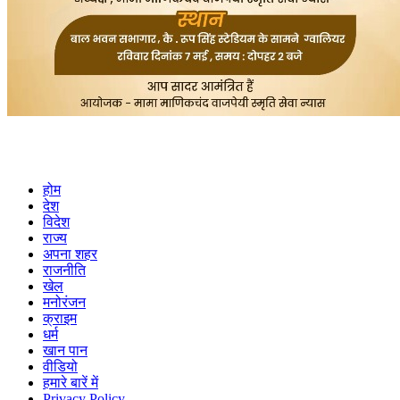
होम
देश
विदेश
राज्य
अपना शहर
राजनीति
खेल
मनोरंजन
क्राइम
धर्म
खान पान
वीडियो
हमारे बारें में
Privacy Policy