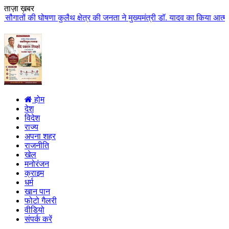
ताज़ा ख़बर
ैथ क्षेत्र की जनता ने मुख्यमंत्री डॉ. यादव का किया आत्मीय स्वागत
|
हर व्यक्ति
होम
देश
विदेश
राज्य
अपना शहर
राजनीति
खेल
मनोरंजन
क्राइम
धर्म
खान पान
फोटो गैलरी
वीडियो
संपर्क करें