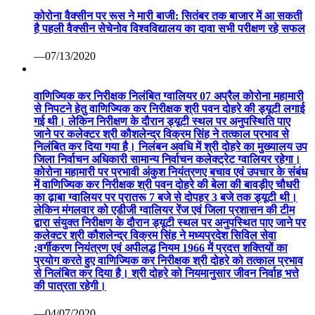
कोरोना वैक्सीन पर रूस ने मारी बाजी: सितंबर तक बाजार में आ सकती
है पहली वैक्सीन सेचेनोव विश्वविद्यालय का दावा सभी परीक्षण रहे सफल
—07/13/2020
वाणिज्यिक कर निरीक्षक निलंबित ग्वालियर 07 अप्रैल कोरोना महामारी
से निपटने हेतु वाणिज्यिक कर निरीक्षक श्री पवन दोहरे की ड्यूटी लगाई
गई थी। लेकिन निरीक्षण के दौरान ड्यूटी स्थल पर अनुपस्थिति पाए
जाने पर कलेक्टर श्री कौशलेन्द्र विक्रम सिंह ने तत्काल प्रभाव से
निलंबित कर दिया गया है। निलंबन अवधि में श्री दोहरे का मुख्यालय उप
जिला निर्वाचन अधिकारी सामान्य निर्वाचन कलेक्ट्रेट ग्वालियर रहेगा।
कोरोना महामारी पर प्रभावी अंकुश नियंत्रणए बचाव एवं उपचार के संबंध
में वाणिज्यिक कर निरीक्षक श्री पवन दोहरे की बेला की बावड़ीए चौधरी
का ढ़ाबा ग्वालियर पर प्रातरू 7 बजे से दोपहर 3 बजे तक ड्यूटी थी।
लेकिन मंगलवार को एडीजी ग्वालियर रेंज एवं जिला प्रशासन की टीम
द्वारा संयुक्त निरीक्षण के दौरान ड्यूटी स्थल पर अनुपस्थित पाए जाने पर
कलेक्टर श्री कौशलेन्द्र विक्रम सिंह ने मध्यप्रदेश सिविल सेवा
;वर्गीकरण नियंत्रण एवं अपीलद्ध नियम 1966 में प्रदत्त शक्तियों का
प्रयोग करते हुए वाणिज्यिक कर निरीक्षक श्री दोहरे को तत्काल प्रभाव
से निलंबित कर दिया है। श्री दोहरे को नियमानुसार जीवन निर्वाह भत्ते
की पात्रता रहेगी।
—04/07/2020