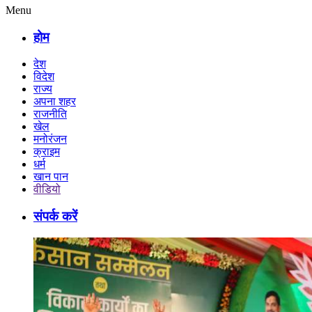
Menu
होम
देश
विदेश
राज्य
अपना शहर
राजनीति
खेल
मनोरंजन
क्राइम
धर्म
खान पान
वीडियो
संपर्क करें