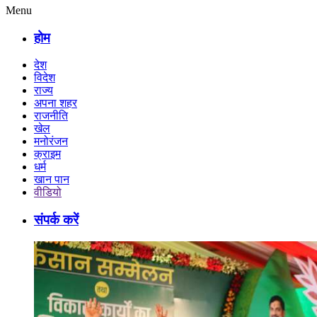
Menu
होम
देश
विदेश
राज्य
अपना शहर
राजनीति
खेल
मनोरंजन
क्राइम
धर्म
खान पान
वीडियो
संपर्क करें