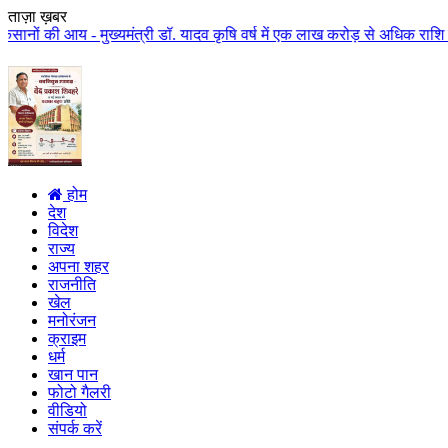
ताज़ा ख़बर
 मुख्यमंत्री डॉ. यादव कृषि वर्ष में एक लाख करोड़ से अधिक राशि किसान कल्याण पर
होम
देश
विदेश
राज्य
अपना शहर
राजनीति
खेल
मनोरंजन
क्राइम
धर्म
खान पान
फोटो गैलरी
वीडियो
संपर्क करें