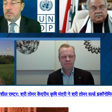
ल राष्ट्र: श्री तोमर केंद्रीय कृषि मंत्री ने श्री तोमर वर्ल्ड इकॉनो