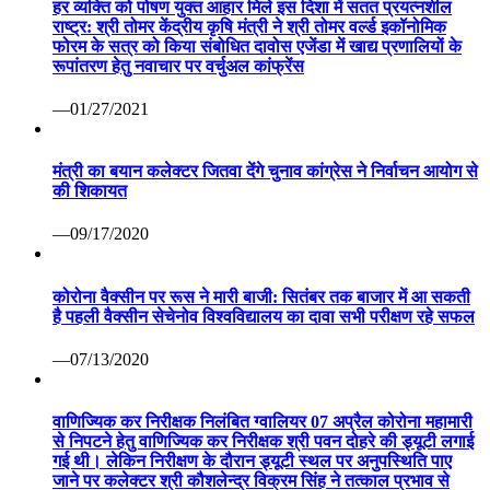
हर व्यक्ति को पोषण युक्त आहार मिले इस दिशा में सतत प्रयत्नशील
राष्ट्र: श्री तोमर केंद्रीय कृषि मंत्री ने श्री तोमर वर्ल्ड इकॉनोमिक
फोरम के सत्र को किया संबोधित दावोस एजेंडा में खाद्य प्रणालियों के
रूपांतरण हेतु नवाचार पर वर्चुअल कांफ्रेंस
—01/27/2021
मंत्री का बयान कलेक्टर जितवा देंगे चुनाव कांग्रेस ने निर्वाचन आयोग से
की शिकायत
—09/17/2020
कोरोना वैक्सीन पर रूस ने मारी बाजी: सितंबर तक बाजार में आ सकती
है पहली वैक्सीन सेचेनोव विश्वविद्यालय का दावा सभी परीक्षण रहे सफल
—07/13/2020
वाणिज्यिक कर निरीक्षक निलंबित ग्वालियर 07 अप्रैल कोरोना महामारी
से निपटने हेतु वाणिज्यिक कर निरीक्षक श्री पवन दोहरे की ड्यूटी लगाई
गई थी। लेकिन निरीक्षण के दौरान ड्यूटी स्थल पर अनुपस्थिति पाए
जाने पर कलेक्टर श्री कौशलेन्द्र विक्रम सिंह ने तत्काल प्रभाव से