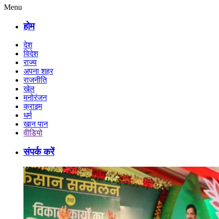
Menu
होम
देश
विदेश
राज्य
अपना शहर
राजनीति
खेल
मनोरंजन
क्राइम
धर्म
खान पान
वीडियो
संपर्क करें