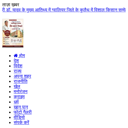
ताज़ा ख़बर
य आतिथ्य में ग्वालियर जिले के कुलैथ में विशाल किसान सम्मेलन आयोजित लगभग 87.
होम
देश
विदेश
राज्य
अपना शहर
राजनीति
खेल
मनोरंजन
क्राइम
धर्म
खान पान
फोटो गैलरी
वीडियो
संपर्क करें