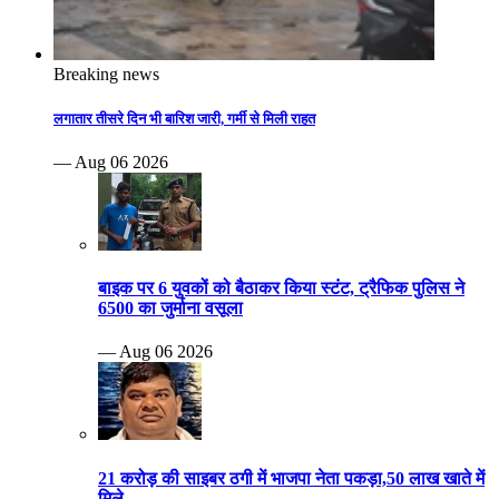
Breaking news
लगातार तीसरे दिन भी बारिश जारी, गर्मी से मिली राहत
— Aug 06 2026
बाइक पर 6 युवकों को बैठाकर किया स्टंट, ट्रैफिक पुलिस ने
6500 का जुर्माना वसूला
— Aug 06 2026
21 करोड़ की साइबर ठगी में भाजपा नेता पकड़ा,50 लाख खाते में
मिले