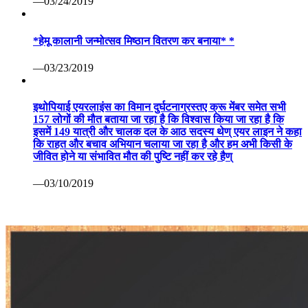
—03/24/2019
*हेमू कालानी जन्मोत्सव मिष्ठान वितरण कर बनाया* *
—03/23/2019
इथोपियाई एयरलाइंस का विमान दुर्घटनाग्रस्तए क्रू मेंबर समेत सभी
157 लोगों की मौत बताया जा रहा है कि विश्वास किया जा रहा है कि
इसमें 149 यात्री और चालक दल के आठ सदस्य थेण् एयर लाइन ने कहा
कि राहत और बचाव अभियान चलाया जा रहा है और हम अभी किसी के
जीवित होने या संभावित मौत की पुष्टि नहीं कर रहे हैण्
—03/10/2019