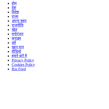
होम
देश
विदेश
राज्य
अपना शहर
राजनीति
खेल
मनोरंजन
क्राइम
धर्म
खान पान
वीडियो
हमारे बारें में
Privacy Policy
Cookies Policy
Rss Feed