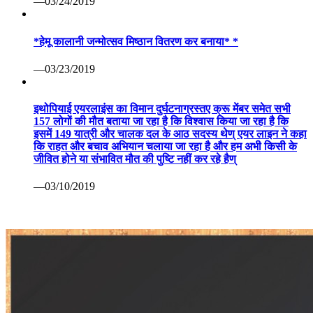
—03/24/2019
*हेमू कालानी जन्मोत्सव मिष्ठान वितरण कर बनाया* *
—03/23/2019
इथोपियाई एयरलाइंस का विमान दुर्घटनाग्रस्तए क्रू मेंबर समेत सभी
157 लोगों की मौत बताया जा रहा है कि विश्वास किया जा रहा है कि
इसमें 149 यात्री और चालक दल के आठ सदस्य थेण् एयर लाइन ने कहा
कि राहत और बचाव अभियान चलाया जा रहा है और हम अभी किसी के
जीवित होने या संभावित मौत की पुष्टि नहीं कर रहे हैण्
—03/10/2019