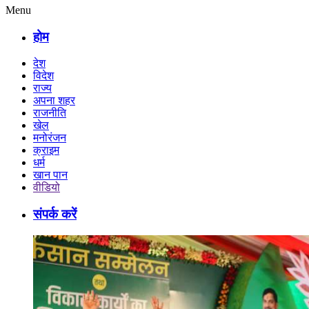
Menu
होम
देश
विदेश
राज्य
अपना शहर
राजनीति
खेल
मनोरंजन
क्राइम
धर्म
खान पान
वीडियो
संपर्क करें