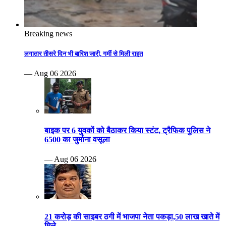
Breaking news
लगातार तीसरे दिन भी बारिश जारी, गर्मी से मिली राहत
— Aug 06 2026
बाइक पर 6 युवकों को बैठाकर किया स्टंट, ट्रैफिक पुलिस ने
6500 का जुर्माना वसूला
— Aug 06 2026
21 करोड़ की साइबर ठगी में भाजपा नेता पकड़ा,50 लाख खाते में
मिले