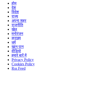
होम
देश
विदेश
राज्य
अपना शहर
राजनीति
खेल
मनोरंजन
क्राइम
धर्म
खान पान
वीडियो
हमारे बारें में
Privacy Policy
Cookies Policy
Rss Feed