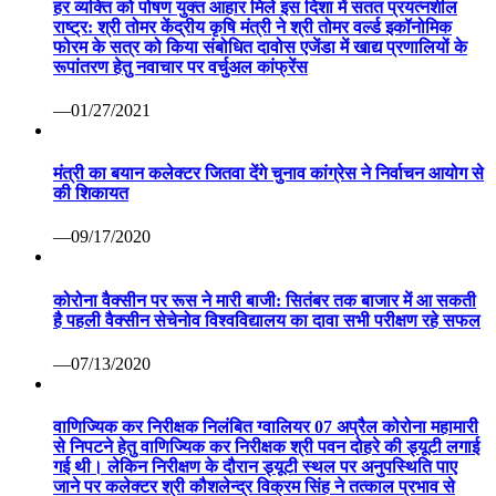
हर व्यक्ति को पोषण युक्त आहार मिले इस दिशा में सतत प्रयत्नशील
राष्ट्र: श्री तोमर केंद्रीय कृषि मंत्री ने श्री तोमर वर्ल्ड इकॉनोमिक
फोरम के सत्र को किया संबोधित दावोस एजेंडा में खाद्य प्रणालियों के
रूपांतरण हेतु नवाचार पर वर्चुअल कांफ्रेंस
—01/27/2021
मंत्री का बयान कलेक्टर जितवा देंगे चुनाव कांग्रेस ने निर्वाचन आयोग से
की शिकायत
—09/17/2020
कोरोना वैक्सीन पर रूस ने मारी बाजी: सितंबर तक बाजार में आ सकती
है पहली वैक्सीन सेचेनोव विश्वविद्यालय का दावा सभी परीक्षण रहे सफल
—07/13/2020
वाणिज्यिक कर निरीक्षक निलंबित ग्वालियर 07 अप्रैल कोरोना महामारी
से निपटने हेतु वाणिज्यिक कर निरीक्षक श्री पवन दोहरे की ड्यूटी लगाई
गई थी। लेकिन निरीक्षण के दौरान ड्यूटी स्थल पर अनुपस्थिति पाए
जाने पर कलेक्टर श्री कौशलेन्द्र विक्रम सिंह ने तत्काल प्रभाव से