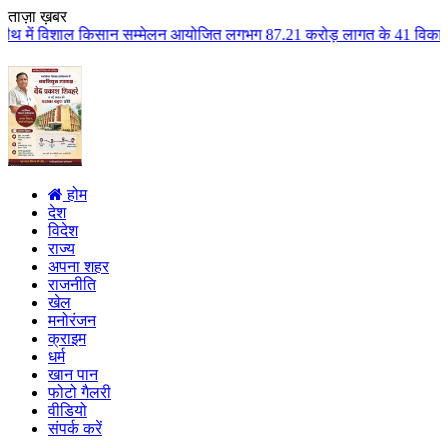
ताज़ा ख़बर
ान सम्मेलन आयोजित लगभग 87.21 करोड़ लागत के 41 विकास कार्यों का किया लोकार्पण
होम
देश
विदेश
राज्य
अपना शहर
राजनीति
खेल
मनोरंजन
क्राइम
धर्म
खान पान
फोटो गैलरी
वीडियो
संपर्क करें