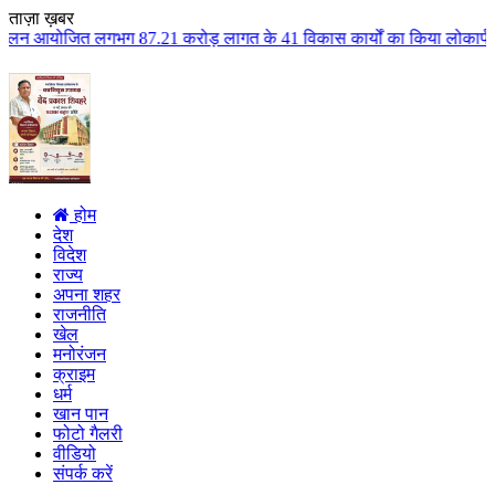
ताज़ा ख़बर
7.21 करोड़ लागत के 41 विकास कार्यों का किया लोकार्पण एवं भूमिपूजन कुलैथ क्षे
होम
देश
विदेश
राज्य
अपना शहर
राजनीति
खेल
मनोरंजन
क्राइम
धर्म
खान पान
फोटो गैलरी
वीडियो
संपर्क करें