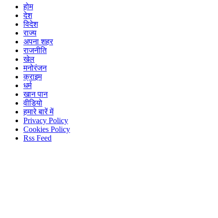
होम
देश
विदेश
राज्य
अपना शहर
राजनीति
खेल
मनोरंजन
क्राइम
धर्म
खान पान
वीडियो
हमारे बारें में
Privacy Policy
Cookies Policy
Rss Feed