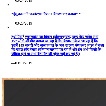
—03/24/2019
*हेमू कालानी जन्मोत्सव मिष्ठान वितरण कर बनाया* *
—03/23/2019
इथोपियाई एयरलाइंस का विमान दुर्घटनाग्रस्तए क्रू मेंबर समेत सभी
157 लोगों की मौत बताया जा रहा है कि विश्वास किया जा रहा है कि
इसमें 149 यात्री और चालक दल के आठ सदस्य थेण् एयर लाइन ने कहा
कि राहत और बचाव अभियान चलाया जा रहा है और हम अभी किसी के
जीवित होने या संभावित मौत की पुष्टि नहीं कर रहे हैण्
—03/10/2019