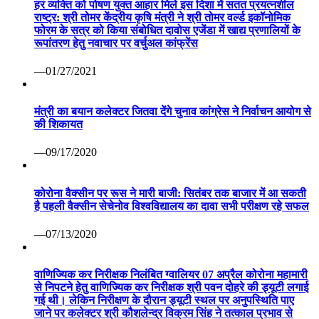
हर व्यक्ति को पोषण युक्त आहार मिले इस दिशा में सतत प्रयत्नशील
राष्ट्र: श्री तोमर केंद्रीय कृषि मंत्री ने श्री तोमर वर्ल्ड इकॉनोमिक
फोरम के सत्र को किया संबोधित दावोस एजेंडा में खाद्य प्रणालियों के
रूपांतरण हेतु नवाचार पर वर्चुअल कांफ्रेंस
—01/27/2021
मंत्री का बयान कलेक्टर जितवा देंगे चुनाव कांग्रेस ने निर्वाचन आयोग से
की शिकायत
—09/17/2020
कोरोना वैक्सीन पर रूस ने मारी बाजी: सितंबर तक बाजार में आ सकती
है पहली वैक्सीन सेचेनोव विश्वविद्यालय का दावा सभी परीक्षण रहे सफल
—07/13/2020
वाणिज्यिक कर निरीक्षक निलंबित ग्वालियर 07 अप्रैल कोरोना महामारी
से निपटने हेतु वाणिज्यिक कर निरीक्षक श्री पवन दोहरे की ड्यूटी लगाई
गई थी। लेकिन निरीक्षण के दौरान ड्यूटी स्थल पर अनुपस्थिति पाए
जाने पर कलेक्टर श्री कौशलेन्द्र विक्रम सिंह ने तत्काल प्रभाव से