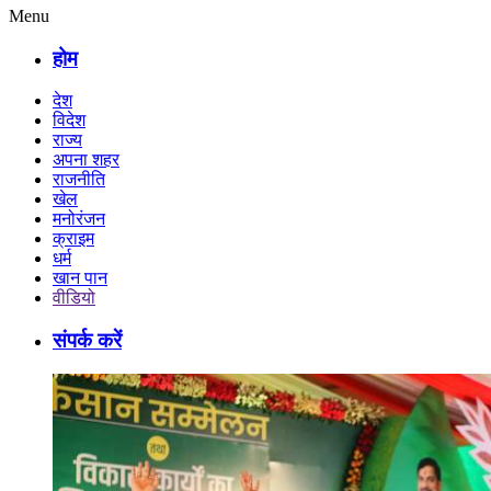
Menu
होम
देश
विदेश
राज्य
अपना शहर
राजनीति
खेल
मनोरंजन
क्राइम
धर्म
खान पान
वीडियो
संपर्क करें