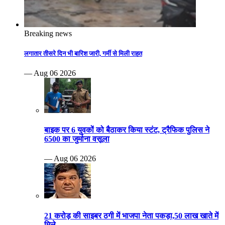
Breaking news
लगातार तीसरे दिन भी बारिश जारी, गर्मी से मिली राहत
— Aug 06 2026
बाइक पर 6 युवकों को बैठाकर किया स्टंट, ट्रैफिक पुलिस ने
6500 का जुर्माना वसूला
— Aug 06 2026
21 करोड़ की साइबर ठगी में भाजपा नेता पकड़ा,50 लाख खाते में
मिले