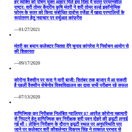
हर व्यक्ति को पोषण युक्त आहार मिले इस दिशा में सतत प्रयत्नशील
राष्ट्र: श्री तोमर केंद्रीय कृषि मंत्री ने श्री तोमर वर्ल्ड इकॉनोमिक
फोरम के सत्र को किया संबोधित दावोस एजेंडा में खाद्य प्रणालियों के
रूपांतरण हेतु नवाचार पर वर्चुअल कांफ्रेंस
—01/27/2021
मंत्री का बयान कलेक्टर जितवा देंगे चुनाव कांग्रेस ने निर्वाचन आयोग से
की शिकायत
—09/17/2020
कोरोना वैक्सीन पर रूस ने मारी बाजी: सितंबर तक बाजार में आ सकती
है पहली वैक्सीन सेचेनोव विश्वविद्यालय का दावा सभी परीक्षण रहे सफल
—07/13/2020
वाणिज्यिक कर निरीक्षक निलंबित ग्वालियर 07 अप्रैल कोरोना महामारी
से निपटने हेतु वाणिज्यिक कर निरीक्षक श्री पवन दोहरे की ड्यूटी लगाई
गई थी। लेकिन निरीक्षण के दौरान ड्यूटी स्थल पर अनुपस्थिति पाए
जाने पर कलेक्टर श्री कौशलेन्द्र विक्रम सिंह ने तत्काल प्रभाव से