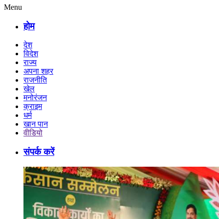
Menu
होम
देश
विदेश
राज्य
अपना शहर
राजनीति
खेल
मनोरंजन
क्राइम
धर्म
खान पान
वीडियो
संपर्क करें