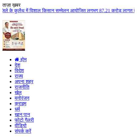
ताज़ा ख़बर
 विशाल किसान सम्मेलन आयोजित लगभग 87.21 करोड़ लागत के 41 विकास कार्यों का किय
होम
देश
विदेश
राज्य
अपना शहर
राजनीति
खेल
मनोरंजन
क्राइम
धर्म
खान पान
फोटो गैलरी
वीडियो
संपर्क करें