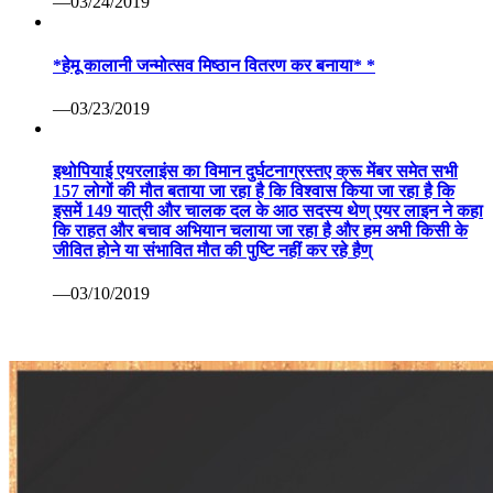
—03/24/2019
*हेमू कालानी जन्मोत्सव मिष्ठान वितरण कर बनाया* *
—03/23/2019
इथोपियाई एयरलाइंस का विमान दुर्घटनाग्रस्तए क्रू मेंबर समेत सभी
157 लोगों की मौत बताया जा रहा है कि विश्वास किया जा रहा है कि
इसमें 149 यात्री और चालक दल के आठ सदस्य थेण् एयर लाइन ने कहा
कि राहत और बचाव अभियान चलाया जा रहा है और हम अभी किसी के
जीवित होने या संभावित मौत की पुष्टि नहीं कर रहे हैण्
—03/10/2019