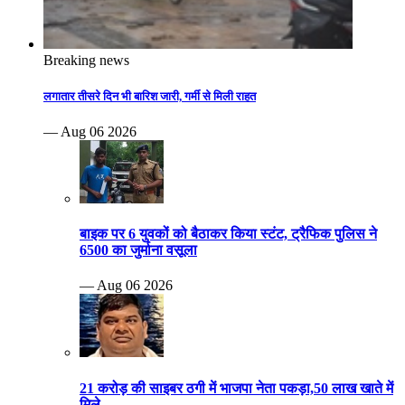
Breaking news
लगातार तीसरे दिन भी बारिश जारी, गर्मी से मिली राहत
— Aug 06 2026
बाइक पर 6 युवकों को बैठाकर किया स्टंट, ट्रैफिक पुलिस ने
6500 का जुर्माना वसूला
— Aug 06 2026
21 करोड़ की साइबर ठगी में भाजपा नेता पकड़ा,50 लाख खाते में
मिले