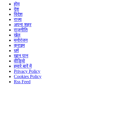
होम
देश
विदेश
राज्य
अपना शहर
राजनीति
खेल
मनोरंजन
क्राइम
धर्म
खान पान
वीडियो
हमारे बारें में
Privacy Policy
Cookies Policy
Rss Feed