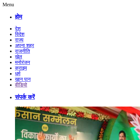
Menu
होम
देश
विदेश
राज्य
अपना शहर
राजनीति
खेल
मनोरंजन
क्राइम
धर्म
खान पान
वीडियो
संपर्क करें