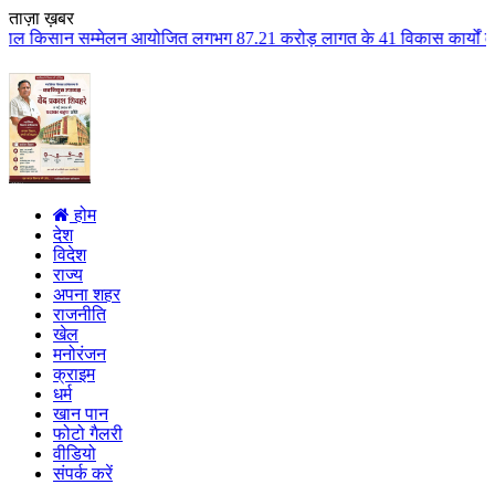
ताज़ा ख़बर
लन आयोजित लगभग 87.21 करोड़ लागत के 41 विकास कार्यों का किया लोकार्पण एवं भूम
होम
देश
विदेश
राज्य
अपना शहर
राजनीति
खेल
मनोरंजन
क्राइम
धर्म
खान पान
फोटो गैलरी
वीडियो
संपर्क करें