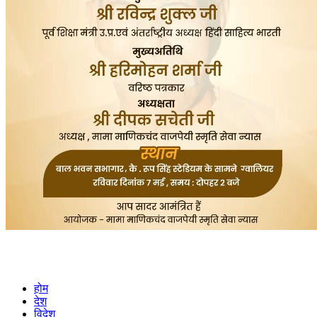
होम
देश
विदेश