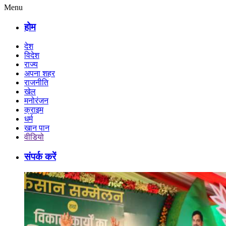
Menu
होम
देश
विदेश
राज्य
अपना शहर
राजनीति
खेल
मनोरंजन
क्राइम
धर्म
खान पान
वीडियो
संपर्क करें