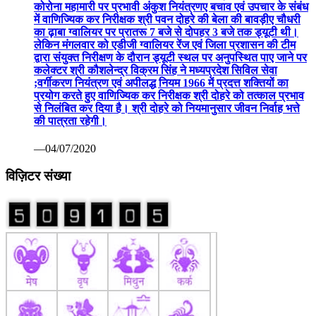
कोरोना महामारी पर प्रभावी अंकुश नियंत्रणए बचाव एवं उपचार के संबंध
में वाणिज्यिक कर निरीक्षक श्री पवन दोहरे की बेला की बावड़ीए चौधरी
का ढ़ाबा ग्वालियर पर प्रातरू 7 बजे से दोपहर 3 बजे तक ड्यूटी थी।
लेकिन मंगलवार को एडीजी ग्वालियर रेंज एवं जिला प्रशासन की टीम
द्वारा संयुक्त निरीक्षण के दौरान ड्यूटी स्थल पर अनुपस्थित पाए जाने पर
कलेक्टर श्री कौशलेन्द्र विक्रम सिंह ने मध्यप्रदेश सिविल सेवा
;वर्गीकरण नियंत्रण एवं अपीलद्ध नियम 1966 में प्रदत्त शक्तियों का
प्रयोग करते हुए वाणिज्यिक कर निरीक्षक श्री दोहरे को तत्काल प्रभाव
से निलंबित कर दिया है। श्री दोहरे को नियमानुसार जीवन निर्वाह भत्ते
की पात्रता रहेगी।
—04/07/2020
विज़िटर संख्या