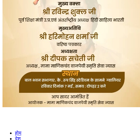
होम
देश