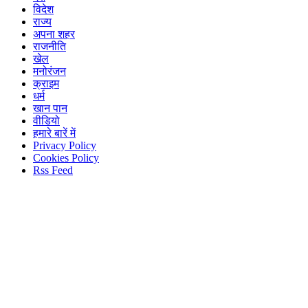
विदेश
राज्य
अपना शहर
राजनीति
खेल
मनोरंजन
क्राइम
धर्म
खान पान
वीडियो
हमारे बारें में
Privacy Policy
Cookies Policy
Rss Feed