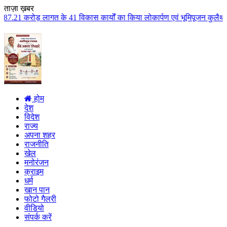
ताज़ा ख़बर
 के 41 विकास कार्यों का किया लोकार्पण एवं भूमिपूजन कुलैथ क्षेत्र के विकास के
होम
देश
विदेश
राज्य
अपना शहर
राजनीति
खेल
मनोरंजन
क्राइम
धर्म
खान पान
फोटो गैलरी
वीडियो
संपर्क करें