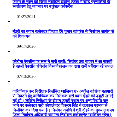
फोरम के सत्र को किया संबोधित दावोस एजेंडा में खाद्य प्रणालियों के
रूपांतरण हेतु नवाचार पर वर्चुअल कांफ्रेंस
—01/27/2021
मंत्री का बयान कलेक्टर जितवा देंगे चुनाव कांग्रेस ने निर्वाचन आयोग से
की शिकायत
—09/17/2020
कोरोना वैक्सीन पर रूस ने मारी बाजी: सितंबर तक बाजार में आ सकती
है पहली वैक्सीन सेचेनोव विश्वविद्यालय का दावा सभी परीक्षण रहे सफल
—07/13/2020
वाणिज्यिक कर निरीक्षक निलंबित ग्वालियर 07 अप्रैल कोरोना महामारी
से निपटने हेतु वाणिज्यिक कर निरीक्षक श्री पवन दोहरे की ड्यूटी लगाई
गई थी। लेकिन निरीक्षण के दौरान ड्यूटी स्थल पर अनुपस्थिति पाए
जाने पर कलेक्टर श्री कौशलेन्द्र विक्रम सिंह ने तत्काल प्रभाव से
निलंबित कर दिया गया है। निलंबन अवधि में श्री दोहरे का मुख्यालय उप
जिला निर्वाचन अधिकारी सामान्य निर्वाचन कलेक्ट्रेट ग्वालियर रहेगा।