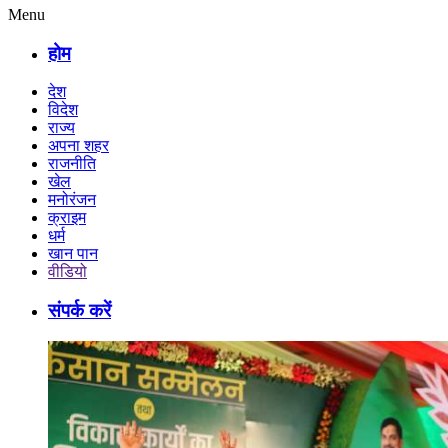
Menu
होम
देश
विदेश
राज्य
अपना शहर
राजनीति
खेल
मनोरंजन
क्राइम
धर्म
खान पान
वीडियो
संपर्क करें