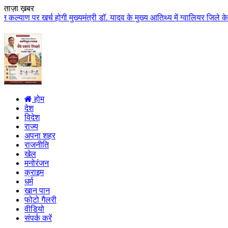
ताज़ा ख़बर
 होगी मुख्यमंत्री डॉ. यादव के मुख्य आतिथ्य में ग्वालियर जिले के कुलैथ में वि
होम
देश
विदेश
राज्य
अपना शहर
राजनीति
खेल
मनोरंजन
क्राइम
धर्म
खान पान
फोटो गैलरी
वीडियो
संपर्क करें