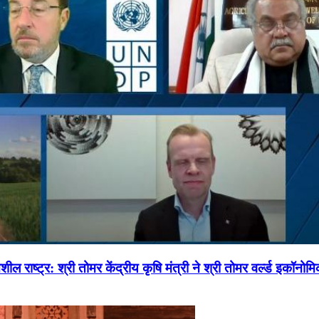
ल राष्ट्र: श्री तोमर केंद्रीय कृषि मंत्री ने श्री तोमर वर्ल्ड इकॉनो