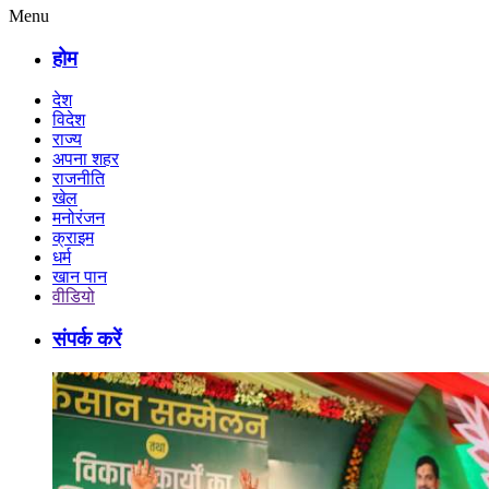
Menu
होम
देश
विदेश
राज्य
अपना शहर
राजनीति
खेल
मनोरंजन
क्राइम
धर्म
खान पान
वीडियो
संपर्क करें