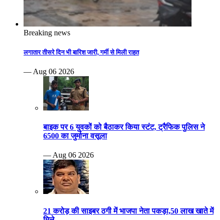
Breaking news
लगातार तीसरे दिन भी बारिश जारी, गर्मी से मिली राहत
— Aug 06 2026
बाइक पर 6 युवकों को बैठाकर किया स्टंट, ट्रैफिक पुलिस ने
6500 का जुर्माना वसूला
— Aug 06 2026
21 करोड़ की साइबर ठगी में भाजपा नेता पकड़ा,50 लाख खाते में
मिले