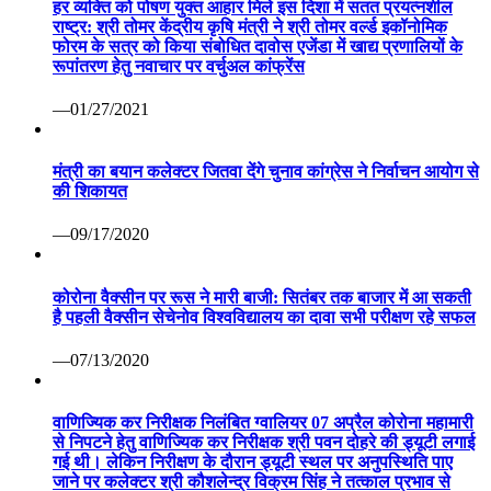
हर व्यक्ति को पोषण युक्त आहार मिले इस दिशा में सतत प्रयत्नशील
राष्ट्र: श्री तोमर केंद्रीय कृषि मंत्री ने श्री तोमर वर्ल्ड इकॉनोमिक
फोरम के सत्र को किया संबोधित दावोस एजेंडा में खाद्य प्रणालियों के
रूपांतरण हेतु नवाचार पर वर्चुअल कांफ्रेंस
—01/27/2021
मंत्री का बयान कलेक्टर जितवा देंगे चुनाव कांग्रेस ने निर्वाचन आयोग से
की शिकायत
—09/17/2020
कोरोना वैक्सीन पर रूस ने मारी बाजी: सितंबर तक बाजार में आ सकती
है पहली वैक्सीन सेचेनोव विश्वविद्यालय का दावा सभी परीक्षण रहे सफल
—07/13/2020
वाणिज्यिक कर निरीक्षक निलंबित ग्वालियर 07 अप्रैल कोरोना महामारी
से निपटने हेतु वाणिज्यिक कर निरीक्षक श्री पवन दोहरे की ड्यूटी लगाई
गई थी। लेकिन निरीक्षण के दौरान ड्यूटी स्थल पर अनुपस्थिति पाए
जाने पर कलेक्टर श्री कौशलेन्द्र विक्रम सिंह ने तत्काल प्रभाव से