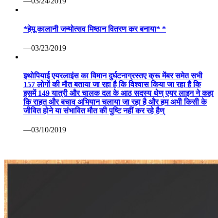
—03/24/2019
*हेमू कालानी जन्मोत्सव मिष्ठान वितरण कर बनाया* *
—03/23/2019
इथोपियाई एयरलाइंस का विमान दुर्घटनाग्रस्तए क्रू मेंबर समेत सभी
157 लोगों की मौत बताया जा रहा है कि विश्वास किया जा रहा है कि
इसमें 149 यात्री और चालक दल के आठ सदस्य थेण् एयर लाइन ने कहा
कि राहत और बचाव अभियान चलाया जा रहा है और हम अभी किसी के
जीवित होने या संभावित मौत की पुष्टि नहीं कर रहे हैण्
—03/10/2019