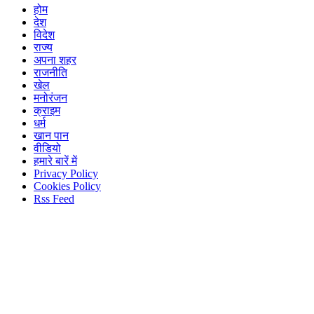
होम
देश
विदेश
राज्य
अपना शहर
राजनीति
खेल
मनोरंजन
क्राइम
धर्म
खान पान
वीडियो
हमारे बारें में
Privacy Policy
Cookies Policy
Rss Feed