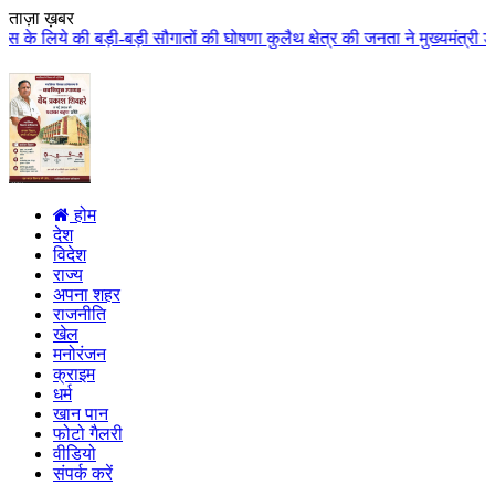
ताज़ा ख़बर
सौगातों की घोषणा कुलैथ क्षेत्र की जनता ने मुख्यमंत्री डॉ. यादव का किया आत्मी
होम
देश
विदेश
राज्य
अपना शहर
राजनीति
खेल
मनोरंजन
क्राइम
धर्म
खान पान
फोटो गैलरी
वीडियो
संपर्क करें