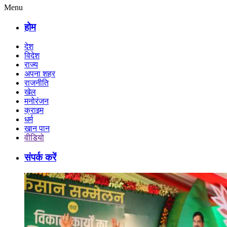
Menu
होम
देश
विदेश
राज्य
अपना शहर
राजनीति
खेल
मनोरंजन
क्राइम
धर्म
खान पान
वीडियो
संपर्क करें