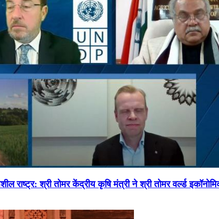
ल राष्ट्र: श्री तोमर केंद्रीय कृषि मंत्री ने श्री तोमर वर्ल्ड इकॉनो