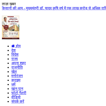
ताज़ा ख़बर
- मुख्यमंत्री डॉ. यादव कृषि वर्ष में एक लाख करोड़ से अधिक राशि किसान कल्याण 
होम
देश
विदेश
राज्य
अपना शहर
राजनीति
खेल
मनोरंजन
क्राइम
धर्म
खान पान
फोटो गैलरी
वीडियो
संपर्क करें