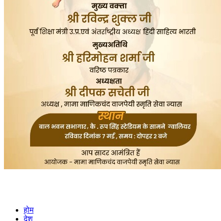
होम
देश