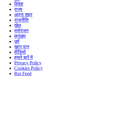
विदेश
राज्य
अपना शहर
राजनीति
खेल
मनोरंजन
क्राइम
धर्म
खान पान
वीडियो
हमारे बारें में
Privacy Policy
Cookies Policy
Rss Feed