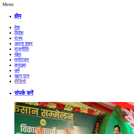
Menu
होम
देश
विदेश
राज्य
अपना शहर
राजनीति
खेल
मनोरंजन
क्राइम
धर्म
खान पान
वीडियो
संपर्क करें