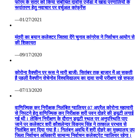
फोरम के सत्र को किया संबोधित दावोस एजेंडा में खाद्य प्रणालियों के
रूपांतरण हेतु नवाचार पर वर्चुअल कांफ्रेंस
—01/27/2021
मंत्री का बयान कलेक्टर जितवा देंगे चुनाव कांग्रेस ने निर्वाचन आयोग से
की शिकायत
—09/17/2020
कोरोना वैक्सीन पर रूस ने मारी बाजी: सितंबर तक बाजार में आ सकती
है पहली वैक्सीन सेचेनोव विश्वविद्यालय का दावा सभी परीक्षण रहे सफल
—07/13/2020
वाणिज्यिक कर निरीक्षक निलंबित ग्वालियर 07 अप्रैल कोरोना महामारी
से निपटने हेतु वाणिज्यिक कर निरीक्षक श्री पवन दोहरे की ड्यूटी लगाई
गई थी। लेकिन निरीक्षण के दौरान ड्यूटी स्थल पर अनुपस्थिति पाए
जाने पर कलेक्टर श्री कौशलेन्द्र विक्रम सिंह ने तत्काल प्रभाव से
निलंबित कर दिया गया है। निलंबन अवधि में श्री दोहरे का मुख्यालय उप
जिला निर्वाचन अधिकारी सामान्य निर्वाचन कलेक्ट्रेट ग्वालियर रहेगा।