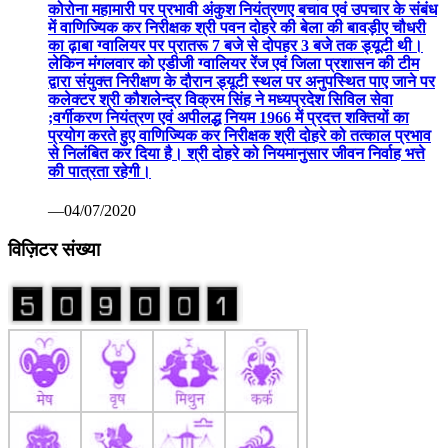
कोरोना महामारी पर प्रभावी अंकुश नियंत्रणए बचाव एवं उपचार के संबंध
में वाणिज्यिक कर निरीक्षक श्री पवन दोहरे की बेला की बावड़ीए चौधरी
का ढ़ाबा ग्वालियर पर प्रातरू 7 बजे से दोपहर 3 बजे तक ड्यूटी थी।
लेकिन मंगलवार को एडीजी ग्वालियर रेंज एवं जिला प्रशासन की टीम
द्वारा संयुक्त निरीक्षण के दौरान ड्यूटी स्थल पर अनुपस्थित पाए जाने पर
कलेक्टर श्री कौशलेन्द्र विक्रम सिंह ने मध्यप्रदेश सिविल सेवा
;वर्गीकरण नियंत्रण एवं अपीलद्ध नियम 1966 में प्रदत्त शक्तियों का
प्रयोग करते हुए वाणिज्यिक कर निरीक्षक श्री दोहरे को तत्काल प्रभाव
से निलंबित कर दिया है। श्री दोहरे को नियमानुसार जीवन निर्वाह भत्ते
की पात्रता रहेगी।
—04/07/2020
विज़िटर संख्या