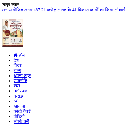
ताज़ा ख़बर
7.21 करोड़ लागत के 41 विकास कार्यों का किया लोकार्पण एवं भूमिपूजन कुलैथ क्ष
होम
देश
विदेश
राज्य
अपना शहर
राजनीति
खेल
मनोरंजन
क्राइम
धर्म
खान पान
फोटो गैलरी
वीडियो
संपर्क करें