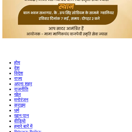
होम
देश
विदेश
राज्य
अपना शहर
राजनीति
खेल
मनोरंजन
क्राइम
धर्म
खान पान
वीडियो
हमारे बारें में
Privacy Policy