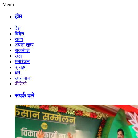
Menu
होम
देश
विदेश
राज्य
अपना शहर
राजनीति
खेल
मनोरंजन
क्राइम
धर्म
खान पान
वीडियो
संपर्क करें