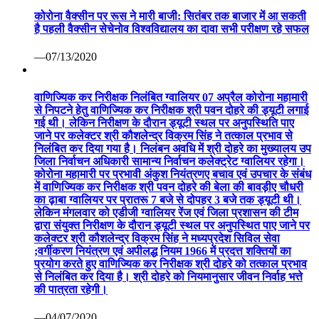
कोरोना वैक्सीन पर रूस ने मारी बाजी: सितंबर तक बाजार में आ सकती
है पहली वैक्सीन सेचेनोव विश्वविद्यालय का दावा सभी परीक्षण रहे सफल
—07/13/2020
वाणिज्यिक कर निरीक्षक निलंबित ग्वालियर 07 अप्रैल कोरोना महामारी
से निपटने हेतु वाणिज्यिक कर निरीक्षक श्री पवन दोहरे की ड्यूटी लगाई
गई थी। लेकिन निरीक्षण के दौरान ड्यूटी स्थल पर अनुपस्थिति पाए
जाने पर कलेक्टर श्री कौशलेन्द्र विक्रम सिंह ने तत्काल प्रभाव से
निलंबित कर दिया गया है। निलंबन अवधि में श्री दोहरे का मुख्यालय उप
जिला निर्वाचन अधिकारी सामान्य निर्वाचन कलेक्ट्रेट ग्वालियर रहेगा।
कोरोना महामारी पर प्रभावी अंकुश नियंत्रणए बचाव एवं उपचार के संबंध
में वाणिज्यिक कर निरीक्षक श्री पवन दोहरे की बेला की बावड़ीए चौधरी
का ढ़ाबा ग्वालियर पर प्रातरू 7 बजे से दोपहर 3 बजे तक ड्यूटी थी।
लेकिन मंगलवार को एडीजी ग्वालियर रेंज एवं जिला प्रशासन की टीम
द्वारा संयुक्त निरीक्षण के दौरान ड्यूटी स्थल पर अनुपस्थित पाए जाने पर
कलेक्टर श्री कौशलेन्द्र विक्रम सिंह ने मध्यप्रदेश सिविल सेवा
;वर्गीकरण नियंत्रण एवं अपीलद्ध नियम 1966 में प्रदत्त शक्तियों का
प्रयोग करते हुए वाणिज्यिक कर निरीक्षक श्री दोहरे को तत्काल प्रभाव
से निलंबित कर दिया है। श्री दोहरे को नियमानुसार जीवन निर्वाह भत्ते
की पात्रता रहेगी।
—04/07/2020