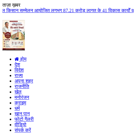
ताज़ा ख़बर
 आयोजित लगभग 87.21 करोड़ लागत के 41 विकास कार्यों का किया लोकार्पण एवं भूमि
होम
देश
विदेश
राज्य
अपना शहर
राजनीति
खेल
मनोरंजन
क्राइम
धर्म
खान पान
फोटो गैलरी
वीडियो
संपर्क करें