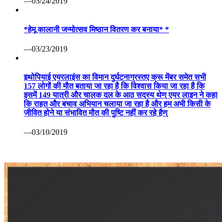
—03/24/2019
*हेमू कालानी जन्मोत्सव मिष्ठान वितरण कर बनाया* *
—03/23/2019
इथोपियाई एयरलाइंस का विमान दुर्घटनाग्रस्तए क्रू मेंबर समेत सभी
157 लोगों की मौत बताया जा रहा है कि विश्वास किया जा रहा है कि
इसमें 149 यात्री और चालक दल के आठ सदस्य थेण् एयर लाइन ने कहा
कि राहत और बचाव अभियान चलाया जा रहा है और हम अभी किसी के
जीवित होने या संभावित मौत की पुष्टि नहीं कर रहे हैण्
—03/10/2019