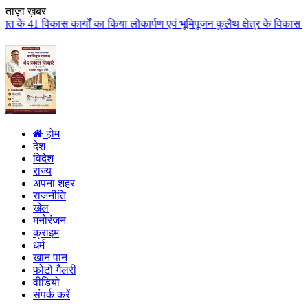
ताज़ा ख़बर
का किया लोकार्पण एवं भूमिपूजन कुलैथ क्षेत्र के विकास के लिये की बड़ी-बड़ी सौग
होम
देश
विदेश
राज्य
अपना शहर
राजनीति
खेल
मनोरंजन
क्राइम
धर्म
खान पान
फोटो गैलरी
वीडियो
संपर्क करें