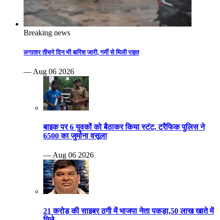
Breaking news
लगातार तीसरे दिन भी बारिश जारी, गर्मी से मिली राहत
— Aug 06 2026
बाइक पर 6 युवकों को बैठाकर किया स्टंट, ट्रैफिक पुलिस ने
6500 का जुर्माना वसूला
— Aug 06 2026
21 करोड़ की साइबर ठगी में भाजपा नेता पकड़ा,50 लाख खाते में
मिले