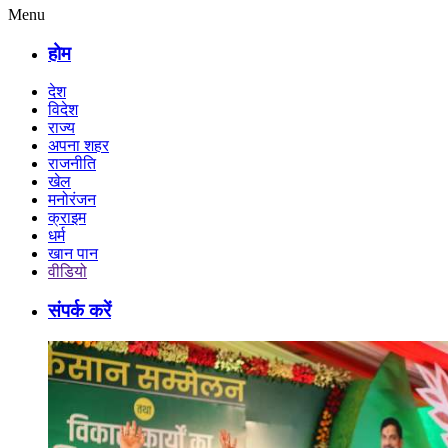
Menu
होम
देश
विदेश
राज्य
अपना शहर
राजनीति
खेल
मनोरंजन
क्राइम
धर्म
खान पान
वीडियो
संपर्क करें