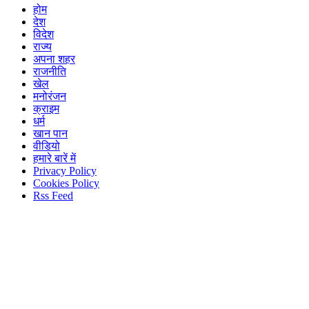
होम
देश
विदेश
राज्य
अपना शहर
राजनीति
खेल
मनोरंजन
क्राइम
धर्म
खान पान
वीडियो
हमारे बारें में
Privacy Policy
Cookies Policy
Rss Feed