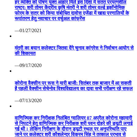
हर व्यक्ति को पोषण युक्त आहार मिले इस दिशा में सतत प्रयत्नशील
राष्ट्र: श्री तोमर केंद्रीय कृषि मंत्री ने श्री तोमर वर्ल्ड इकॉनोमिक
फोरम के सत्र को किया संबोधित दावोस एजेंडा में खाद्य प्रणालियों के
रूपांतरण हेतु नवाचार पर वर्चुअल कांफ्रेंस
—01/27/2021
मंत्री का बयान कलेक्टर जितवा देंगे चुनाव कांग्रेस ने निर्वाचन आयोग से
की शिकायत
—09/17/2020
कोरोना वैक्सीन पर रूस ने मारी बाजी: सितंबर तक बाजार में आ सकती
है पहली वैक्सीन सेचेनोव विश्वविद्यालय का दावा सभी परीक्षण रहे सफल
—07/13/2020
वाणिज्यिक कर निरीक्षक निलंबित ग्वालियर 07 अप्रैल कोरोना महामारी
से निपटने हेतु वाणिज्यिक कर निरीक्षक श्री पवन दोहरे की ड्यूटी लगाई
गई थी। लेकिन निरीक्षण के दौरान ड्यूटी स्थल पर अनुपस्थिति पाए
जाने पर कलेक्टर श्री कौशलेन्द्र विक्रम सिंह ने तत्काल प्रभाव से