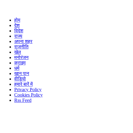
होम
देश
विदेश
राज्य
अपना शहर
राजनीति
खेल
मनोरंजन
क्राइम
धर्म
खान पान
वीडियो
हमारे बारें में
Privacy Policy
Cookies Policy
Rss Feed