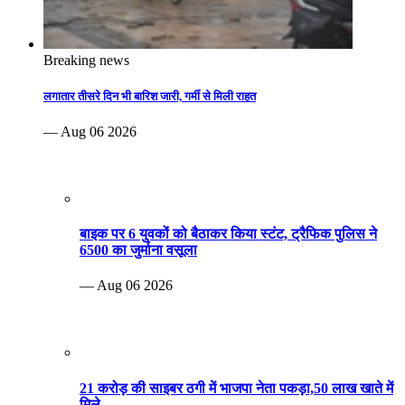
Breaking news
लगातार तीसरे दिन भी बारिश जारी, गर्मी से मिली राहत
— Aug 06 2026
बाइक पर 6 युवकों को बैठाकर किया स्टंट, ट्रैफिक पुलिस ने
6500 का जुर्माना वसूला
— Aug 06 2026
21 करोड़ की साइबर ठगी में भाजपा नेता पकड़ा,50 लाख खाते में
मिले