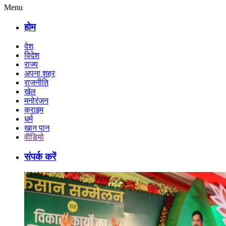
Menu
होम
देश
विदेश
राज्य
अपना शहर
राजनीति
खेल
मनोरंजन
क्राइम
धर्म
खान पान
वीडियो
संपर्क करें