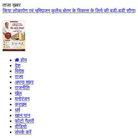
ताज़ा ख़बर
मिपूजन कुलैथ क्षेत्र के विकास के लिये की बड़ी-बड़ी सौगातों की घोषणा कुलैथ क्षे
होम
देश
विदेश
राज्य
अपना शहर
राजनीति
खेल
मनोरंजन
क्राइम
धर्म
खान पान
फोटो गैलरी
वीडियो
संपर्क करें