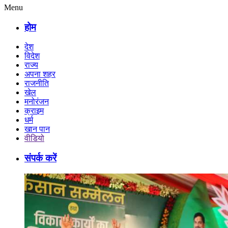
Menu
होम
देश
विदेश
राज्य
अपना शहर
राजनीति
खेल
मनोरंजन
क्राइम
धर्म
खान पान
वीडियो
संपर्क करें