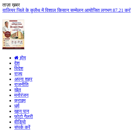
ताज़ा ख़बर
कुलैथ में विशाल किसान सम्मेलन आयोजित लगभग 87.21 करोड़ लागत के 41 विकास कार्य
होम
देश
विदेश
राज्य
अपना शहर
राजनीति
खेल
मनोरंजन
क्राइम
धर्म
खान पान
फोटो गैलरी
वीडियो
संपर्क करें