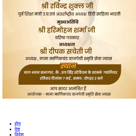
होम
देश
विदेश