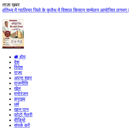
ताज़ा ख़बर
 जिले के कुलैथ में विशाल किसान सम्मेलन आयोजित लगभग 87.21 करोड़ लागत के 41 वि
होम
देश
विदेश
राज्य
अपना शहर
राजनीति
खेल
मनोरंजन
क्राइम
धर्म
खान पान
फोटो गैलरी
वीडियो
संपर्क करें