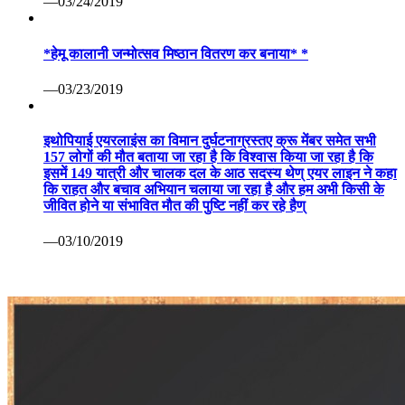
—03/24/2019
*हेमू कालानी जन्मोत्सव मिष्ठान वितरण कर बनाया* *
—03/23/2019
इथोपियाई एयरलाइंस का विमान दुर्घटनाग्रस्तए क्रू मेंबर समेत सभी
157 लोगों की मौत बताया जा रहा है कि विश्वास किया जा रहा है कि
इसमें 149 यात्री और चालक दल के आठ सदस्य थेण् एयर लाइन ने कहा
कि राहत और बचाव अभियान चलाया जा रहा है और हम अभी किसी के
जीवित होने या संभावित मौत की पुष्टि नहीं कर रहे हैण्
—03/10/2019