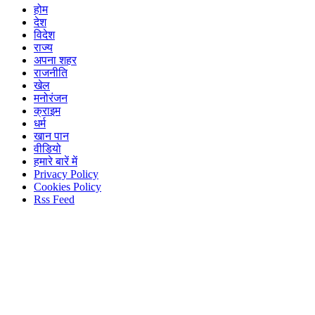
होम
देश
विदेश
राज्य
अपना शहर
राजनीति
खेल
मनोरंजन
क्राइम
धर्म
खान पान
वीडियो
हमारे बारें में
Privacy Policy
Cookies Policy
Rss Feed