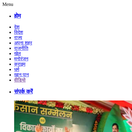
Menu
होम
देश
विदेश
राज्य
अपना शहर
राजनीति
खेल
मनोरंजन
क्राइम
धर्म
खान पान
वीडियो
संपर्क करें