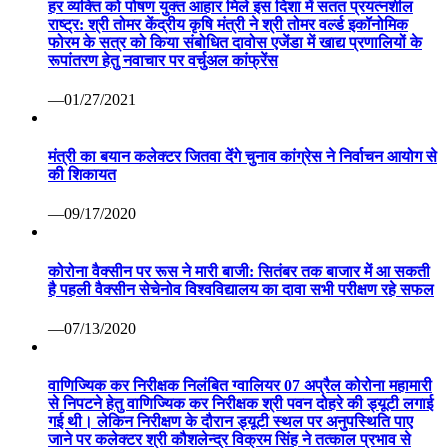
हर व्यक्ति को पोषण युक्त आहार मिले इस दिशा में सतत प्रयत्नशील
राष्ट्र: श्री तोमर केंद्रीय कृषि मंत्री ने श्री तोमर वर्ल्ड इकॉनोमिक
फोरम के सत्र को किया संबोधित दावोस एजेंडा में खाद्य प्रणालियों के
रूपांतरण हेतु नवाचार पर वर्चुअल कांफ्रेंस
—01/27/2021
मंत्री का बयान कलेक्टर जितवा देंगे चुनाव कांग्रेस ने निर्वाचन आयोग से
की शिकायत
—09/17/2020
कोरोना वैक्सीन पर रूस ने मारी बाजी: सितंबर तक बाजार में आ सकती
है पहली वैक्सीन सेचेनोव विश्वविद्यालय का दावा सभी परीक्षण रहे सफल
—07/13/2020
वाणिज्यिक कर निरीक्षक निलंबित ग्वालियर 07 अप्रैल कोरोना महामारी
से निपटने हेतु वाणिज्यिक कर निरीक्षक श्री पवन दोहरे की ड्यूटी लगाई
गई थी। लेकिन निरीक्षण के दौरान ड्यूटी स्थल पर अनुपस्थिति पाए
जाने पर कलेक्टर श्री कौशलेन्द्र विक्रम सिंह ने तत्काल प्रभाव से