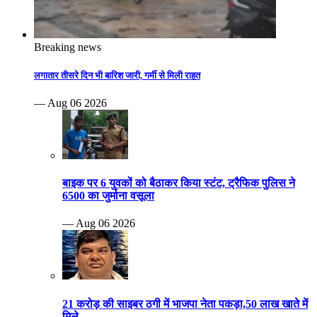
Breaking news
लगातार तीसरे दिन भी बारिश जारी, गर्मी से मिली राहत
— Aug 06 2026
बाइक पर 6 युवकों को बैठाकर किया स्टंट, ट्रैफिक पुलिस ने
6500 का जुर्माना वसूला
— Aug 06 2026
21 करोड़ की साइबर ठगी में भाजपा नेता पकड़ा,50 लाख खाते में
मिले