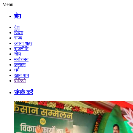
Menu
होम
देश
विदेश
राज्य
अपना शहर
राजनीति
खेल
मनोरंजन
क्राइम
धर्म
खान पान
वीडियो
संपर्क करें