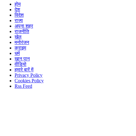
होम
देश
विदेश
राज्य
अपना शहर
राजनीति
खेल
मनोरंजन
क्राइम
धर्म
खान पान
वीडियो
हमारे बारें में
Privacy Policy
Cookies Policy
Rss Feed