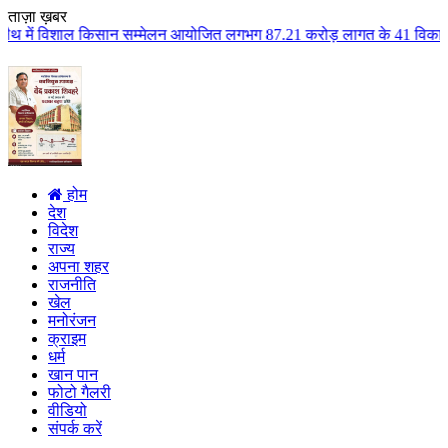
ताज़ा ख़बर
ाल किसान सम्मेलन आयोजित लगभग 87.21 करोड़ लागत के 41 विकास कार्यों का किया लो
होम
देश
विदेश
राज्य
अपना शहर
राजनीति
खेल
मनोरंजन
क्राइम
धर्म
खान पान
फोटो गैलरी
वीडियो
संपर्क करें