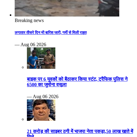
Breaking news
लगातार तीसरे दिन भी बारिश जारी, गर्मी से मिली राहत
— Aug 06 2026
बाइक पर 6 युवकों को बैठाकर किया स्टंट, ट्रैफिक पुलिस ने
6500 का जुर्माना वसूला
— Aug 06 2026
21 करोड़ की साइबर ठगी में भाजपा नेता पकड़ा,50 लाख खाते में
मिले