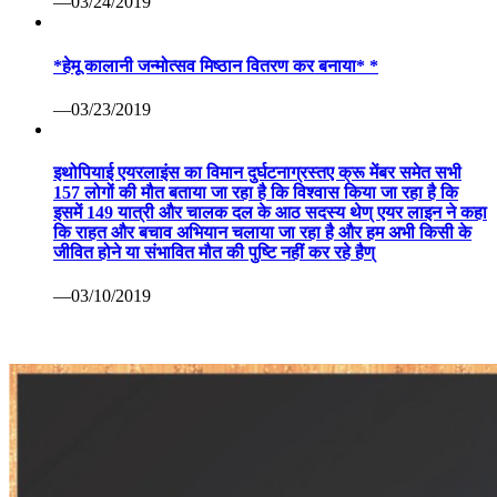
—03/24/2019
*हेमू कालानी जन्मोत्सव मिष्ठान वितरण कर बनाया* *
—03/23/2019
इथोपियाई एयरलाइंस का विमान दुर्घटनाग्रस्तए क्रू मेंबर समेत सभी
157 लोगों की मौत बताया जा रहा है कि विश्वास किया जा रहा है कि
इसमें 149 यात्री और चालक दल के आठ सदस्य थेण् एयर लाइन ने कहा
कि राहत और बचाव अभियान चलाया जा रहा है और हम अभी किसी के
जीवित होने या संभावित मौत की पुष्टि नहीं कर रहे हैण्
—03/10/2019