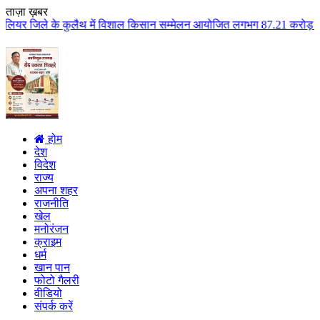
ताज़ा ख़बर
 कुलैथ में विशाल किसान सम्मेलन आयोजित लगभग 87.21 करोड़ लागत के 41 विकास कार्
होम
देश
विदेश
राज्य
अपना शहर
राजनीति
खेल
मनोरंजन
क्राइम
धर्म
खान पान
फोटो गैलरी
वीडियो
संपर्क करें