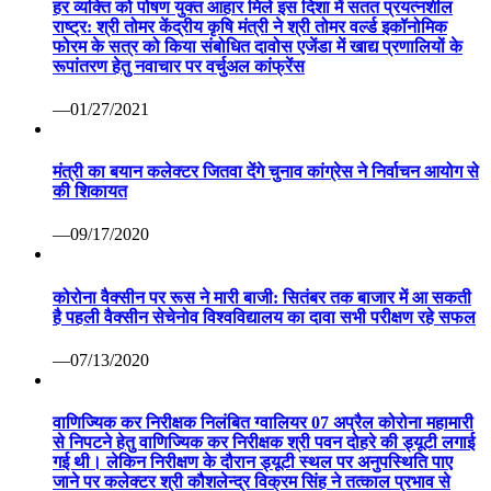
हर व्यक्ति को पोषण युक्त आहार मिले इस दिशा में सतत प्रयत्नशील
राष्ट्र: श्री तोमर केंद्रीय कृषि मंत्री ने श्री तोमर वर्ल्ड इकॉनोमिक
फोरम के सत्र को किया संबोधित दावोस एजेंडा में खाद्य प्रणालियों के
रूपांतरण हेतु नवाचार पर वर्चुअल कांफ्रेंस
—01/27/2021
मंत्री का बयान कलेक्टर जितवा देंगे चुनाव कांग्रेस ने निर्वाचन आयोग से
की शिकायत
—09/17/2020
कोरोना वैक्सीन पर रूस ने मारी बाजी: सितंबर तक बाजार में आ सकती
है पहली वैक्सीन सेचेनोव विश्वविद्यालय का दावा सभी परीक्षण रहे सफल
—07/13/2020
वाणिज्यिक कर निरीक्षक निलंबित ग्वालियर 07 अप्रैल कोरोना महामारी
से निपटने हेतु वाणिज्यिक कर निरीक्षक श्री पवन दोहरे की ड्यूटी लगाई
गई थी। लेकिन निरीक्षण के दौरान ड्यूटी स्थल पर अनुपस्थिति पाए
जाने पर कलेक्टर श्री कौशलेन्द्र विक्रम सिंह ने तत्काल प्रभाव से