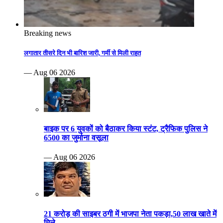
Breaking news
लगातार तीसरे दिन भी बारिश जारी, गर्मी से मिली राहत
— Aug 06 2026
बाइक पर 6 युवकों को बैठाकर किया स्टंट, ट्रैफिक पुलिस ने
6500 का जुर्माना वसूला
— Aug 06 2026
21 करोड़ की साइबर ठगी में भाजपा नेता पकड़ा,50 लाख खाते में
मिले