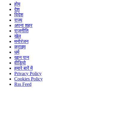
होम
देश
विदेश
राज्य
अपना शहर
राजनीति
खेल
मनोरंजन
क्राइम
धर्म
खान पान
वीडियो
हमारे बारें में
Privacy Policy
Cookies Policy
Rss Feed