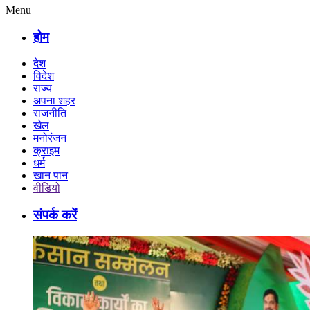
Menu
होम
देश
विदेश
राज्य
अपना शहर
राजनीति
खेल
मनोरंजन
क्राइम
धर्म
खान पान
वीडियो
संपर्क करें