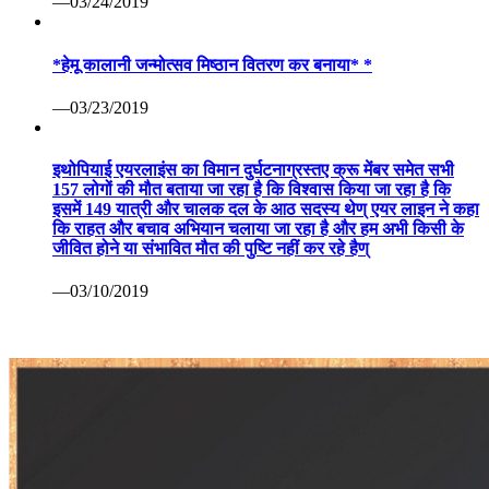
—03/24/2019
*हेमू कालानी जन्मोत्सव मिष्ठान वितरण कर बनाया* *
—03/23/2019
इथोपियाई एयरलाइंस का विमान दुर्घटनाग्रस्तए क्रू मेंबर समेत सभी
157 लोगों की मौत बताया जा रहा है कि विश्वास किया जा रहा है कि
इसमें 149 यात्री और चालक दल के आठ सदस्य थेण् एयर लाइन ने कहा
कि राहत और बचाव अभियान चलाया जा रहा है और हम अभी किसी के
जीवित होने या संभावित मौत की पुष्टि नहीं कर रहे हैण्
—03/10/2019