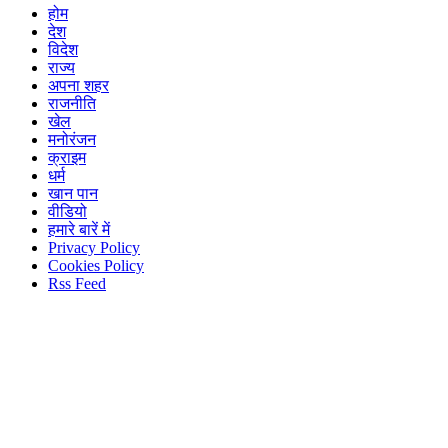
होम
देश
विदेश
राज्य
अपना शहर
राजनीति
खेल
मनोरंजन
क्राइम
धर्म
खान पान
वीडियो
हमारे बारें में
Privacy Policy
Cookies Policy
Rss Feed