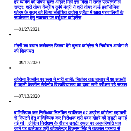
हर व्यक्ति को पोषण युक्त आहार मिले इस दिशा में सतत प्रयत्नशील
राष्ट्र: श्री तोमर केंद्रीय कृषि मंत्री ने श्री तोमर वर्ल्ड इकॉनोमिक
फोरम के सत्र को किया संबोधित दावोस एजेंडा में खाद्य प्रणालियों के
रूपांतरण हेतु नवाचार पर वर्चुअल कांफ्रेंस
—01/27/2021
मंत्री का बयान कलेक्टर जितवा देंगे चुनाव कांग्रेस ने निर्वाचन आयोग से
की शिकायत
—09/17/2020
कोरोना वैक्सीन पर रूस ने मारी बाजी: सितंबर तक बाजार में आ सकती
है पहली वैक्सीन सेचेनोव विश्वविद्यालय का दावा सभी परीक्षण रहे सफल
—07/13/2020
वाणिज्यिक कर निरीक्षक निलंबित ग्वालियर 07 अप्रैल कोरोना महामारी
से निपटने हेतु वाणिज्यिक कर निरीक्षक श्री पवन दोहरे की ड्यूटी लगाई
गई थी। लेकिन निरीक्षण के दौरान ड्यूटी स्थल पर अनुपस्थिति पाए
जाने पर कलेक्टर श्री कौशलेन्द्र विक्रम सिंह ने तत्काल प्रभाव से