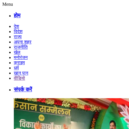
Menu
होम
देश
विदेश
राज्य
अपना शहर
राजनीति
खेल
मनोरंजन
क्राइम
धर्म
खान पान
वीडियो
संपर्क करें