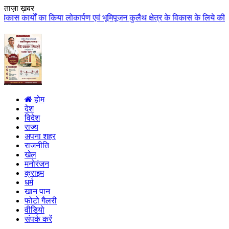
ताज़ा ख़बर
कार्पण एवं भूमिपूजन कुलैथ क्षेत्र के विकास के लिये की बड़ी-बड़ी सौगातों की घोष
होम
देश
विदेश
राज्य
अपना शहर
राजनीति
खेल
मनोरंजन
क्राइम
धर्म
खान पान
फोटो गैलरी
वीडियो
संपर्क करें