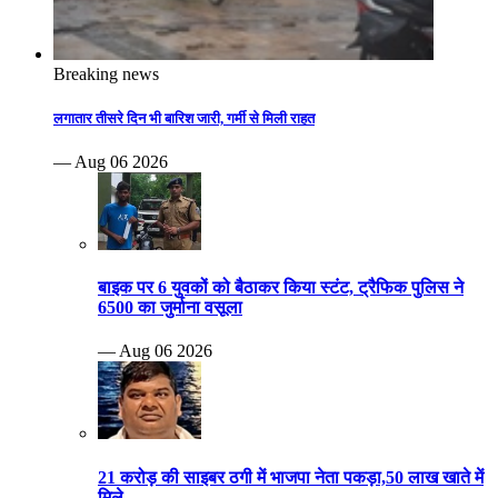
Breaking news
लगातार तीसरे दिन भी बारिश जारी, गर्मी से मिली राहत
— Aug 06 2026
बाइक पर 6 युवकों को बैठाकर किया स्टंट, ट्रैफिक पुलिस ने
6500 का जुर्माना वसूला
— Aug 06 2026
21 करोड़ की साइबर ठगी में भाजपा नेता पकड़ा,50 लाख खाते में
मिले