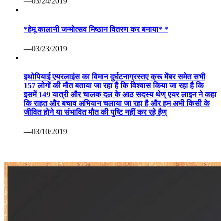
—03/24/2019
*हेमू कालानी जन्मोत्सव मिष्ठान वितरण कर बनाया* *
—03/23/2019
इथोपियाई एयरलाइंस का विमान दुर्घटनाग्रस्तए क्रू मेंबर समेत सभी
157 लोगों की मौत बताया जा रहा है कि विश्वास किया जा रहा है कि
इसमें 149 यात्री और चालक दल के आठ सदस्य थेण् एयर लाइन ने कहा
कि राहत और बचाव अभियान चलाया जा रहा है और हम अभी किसी के
जीवित होने या संभावित मौत की पुष्टि नहीं कर रहे हैण्
—03/10/2019