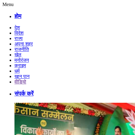
Menu
होम
देश
विदेश
राज्य
अपना शहर
राजनीति
खेल
मनोरंजन
क्राइम
धर्म
खान पान
वीडियो
संपर्क करें