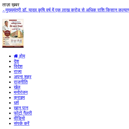
ताज़ा ख़बर
. यादव कृषि वर्ष में एक लाख करोड़ से अधिक राशि किसान कल्याण पर खर्च होगी मुख
होम
देश
विदेश
राज्य
अपना शहर
राजनीति
खेल
मनोरंजन
क्राइम
धर्म
खान पान
फोटो गैलरी
वीडियो
संपर्क करें