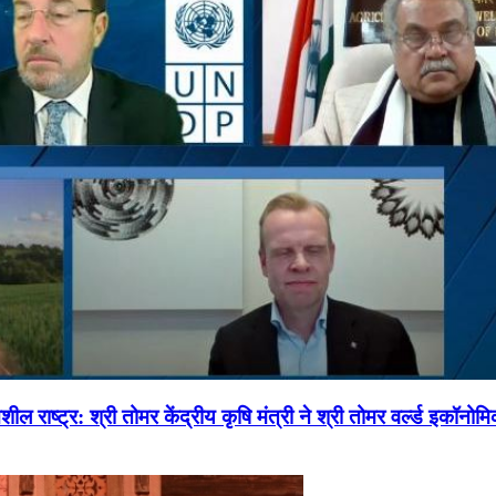
ल राष्ट्र: श्री तोमर केंद्रीय कृषि मंत्री ने श्री तोमर वर्ल्ड इकॉनो