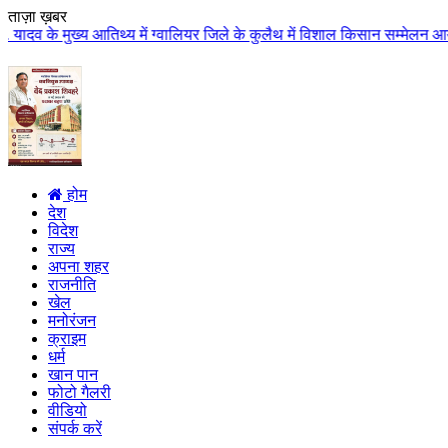
ताज़ा ख़बर
 आतिथ्य में ग्वालियर जिले के कुलैथ में विशाल किसान सम्मेलन आयोजित लगभग 87.21
होम
देश
विदेश
राज्य
अपना शहर
राजनीति
खेल
मनोरंजन
क्राइम
धर्म
खान पान
फोटो गैलरी
वीडियो
संपर्क करें