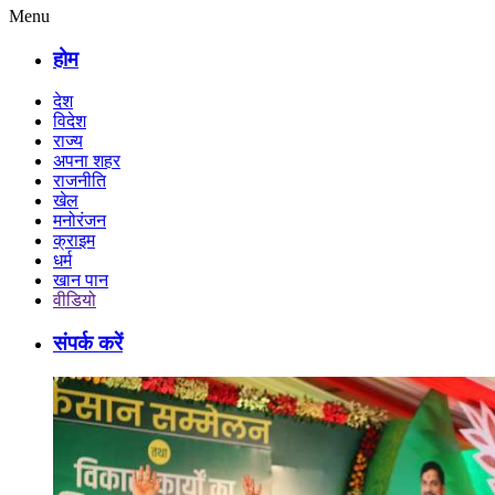
Menu
होम
देश
विदेश
राज्य
अपना शहर
राजनीति
खेल
मनोरंजन
क्राइम
धर्म
खान पान
वीडियो
संपर्क करें