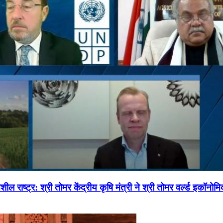
ल राष्ट्र: श्री तोमर केंद्रीय कृषि मंत्री ने श्री तोमर वर्ल्ड इकॉनो