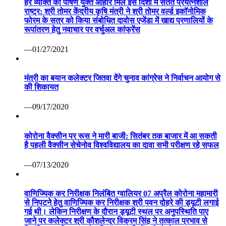
हर व्यक्ति को पोषण युक्त आहार मिले इस दिशा में सतत प्रयत्नशील
राष्ट्र: श्री तोमर केंद्रीय कृषि मंत्री ने श्री तोमर वर्ल्ड इकॉनोमिक
फोरम के सत्र को किया संबोधित दावोस एजेंडा में खाद्य प्रणालियों के
रूपांतरण हेतु नवाचार पर वर्चुअल कांफ्रेंस
—01/27/2021
मंत्री का बयान कलेक्टर जितवा देंगे चुनाव कांग्रेस ने निर्वाचन आयोग से
की शिकायत
—09/17/2020
कोरोना वैक्सीन पर रूस ने मारी बाजी: सितंबर तक बाजार में आ सकती
है पहली वैक्सीन सेचेनोव विश्वविद्यालय का दावा सभी परीक्षण रहे सफल
—07/13/2020
वाणिज्यिक कर निरीक्षक निलंबित ग्वालियर 07 अप्रैल कोरोना महामारी
से निपटने हेतु वाणिज्यिक कर निरीक्षक श्री पवन दोहरे की ड्यूटी लगाई
गई थी। लेकिन निरीक्षण के दौरान ड्यूटी स्थल पर अनुपस्थिति पाए
जाने पर कलेक्टर श्री कौशलेन्द्र विक्रम सिंह ने तत्काल प्रभाव से