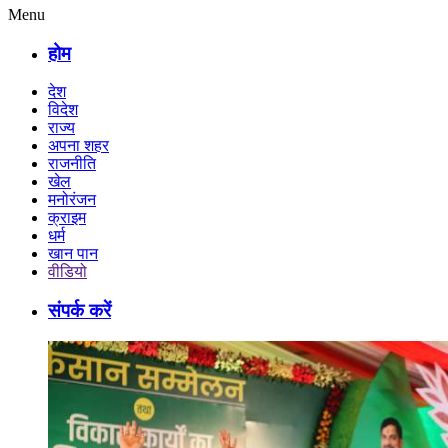
Menu
होम
देश
विदेश
राज्य
अपना शहर
राजनीति
खेल
मनोरंजन
क्राइम
धर्म
खान पान
वीडियो
संपर्क करें