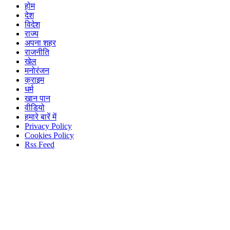
होम
देश
विदेश
राज्य
अपना शहर
राजनीति
खेल
मनोरंजन
क्राइम
धर्म
खान पान
वीडियो
हमारे बारें में
Privacy Policy
Cookies Policy
Rss Feed