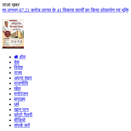
ताज़ा ख़बर
 लागत के 41 विकास कार्यों का किया लोकार्पण एवं भूमिपूजन कुलैथ क्षेत्र के विक
होम
देश
विदेश
राज्य
अपना शहर
राजनीति
खेल
मनोरंजन
क्राइम
धर्म
खान पान
फोटो गैलरी
वीडियो
संपर्क करें