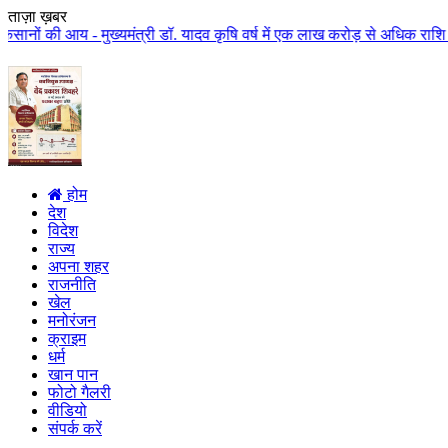
ताज़ा ख़बर
 मुख्यमंत्री डॉ. यादव कृषि वर्ष में एक लाख करोड़ से अधिक राशि किसान कल्याण पर
होम
देश
विदेश
राज्य
अपना शहर
राजनीति
खेल
मनोरंजन
क्राइम
धर्म
खान पान
फोटो गैलरी
वीडियो
संपर्क करें