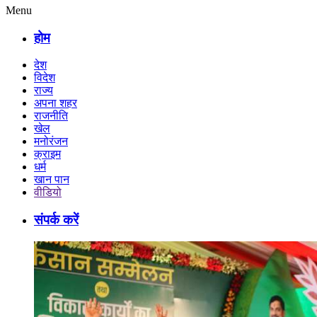
Menu
होम
देश
विदेश
राज्य
अपना शहर
राजनीति
खेल
मनोरंजन
क्राइम
धर्म
खान पान
वीडियो
संपर्क करें