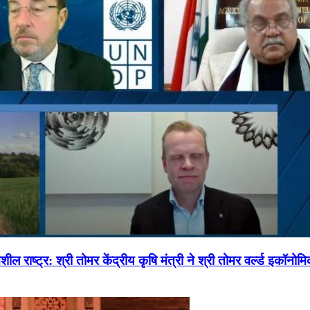
ल राष्ट्र: श्री तोमर केंद्रीय कृषि मंत्री ने श्री तोमर वर्ल्ड इकॉनो