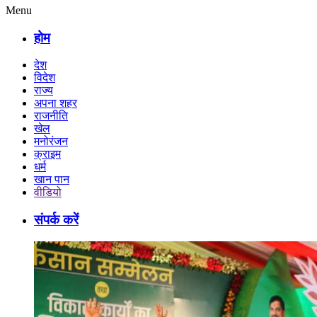
Menu
होम
देश
विदेश
राज्य
अपना शहर
राजनीति
खेल
मनोरंजन
क्राइम
धर्म
खान पान
वीडियो
संपर्क करें