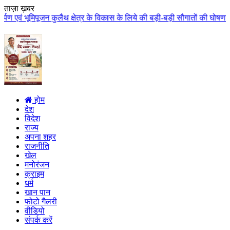
ताज़ा ख़बर
ुलैथ क्षेत्र के विकास के लिये की बड़ी-बड़ी सौगातों की घोषणा कुलैथ क्षेत्र की ज
होम
देश
विदेश
राज्य
अपना शहर
राजनीति
खेल
मनोरंजन
क्राइम
धर्म
खान पान
फोटो गैलरी
वीडियो
संपर्क करें