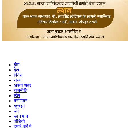
होम
देश
विदेश
राज्य
अपना शहर
राजनीति
खेल
मनोरंजन
क्राइम
धर्म
खान पान
वीडियो
हमारे बारें में