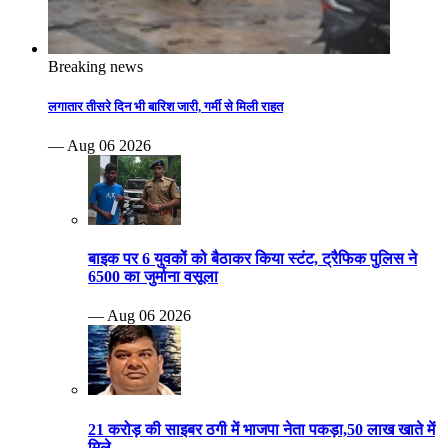
Breaking news
लगातार तीसरे दिन भी बारिश जारी, गर्मी से मिली राहत
— Aug 06 2026
बाइक पर 6 युवकों को बैठाकर किया स्टंट, ट्रैफिक पुलिस ने
6500 का जुर्माना वसूला
— Aug 06 2026
21 करोड़ की साइबर ठगी में भाजपा नेता पकड़ा,50 लाख खाते में
मिले