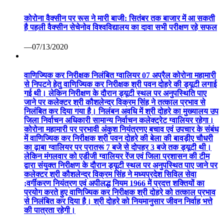
कोरोना वैक्सीन पर रूस ने मारी बाजी: सितंबर तक बाजार में आ सकती
है पहली वैक्सीन सेचेनोव विश्वविद्यालय का दावा सभी परीक्षण रहे सफल
—07/13/2020
वाणिज्यिक कर निरीक्षक निलंबित ग्वालियर 07 अप्रैल कोरोना महामारी
से निपटने हेतु वाणिज्यिक कर निरीक्षक श्री पवन दोहरे की ड्यूटी लगाई
गई थी। लेकिन निरीक्षण के दौरान ड्यूटी स्थल पर अनुपस्थिति पाए
जाने पर कलेक्टर श्री कौशलेन्द्र विक्रम सिंह ने तत्काल प्रभाव से
निलंबित कर दिया गया है। निलंबन अवधि में श्री दोहरे का मुख्यालय उप
जिला निर्वाचन अधिकारी सामान्य निर्वाचन कलेक्ट्रेट ग्वालियर रहेगा।
कोरोना महामारी पर प्रभावी अंकुश नियंत्रणए बचाव एवं उपचार के संबंध
में वाणिज्यिक कर निरीक्षक श्री पवन दोहरे की बेला की बावड़ीए चौधरी
का ढ़ाबा ग्वालियर पर प्रातरू 7 बजे से दोपहर 3 बजे तक ड्यूटी थी।
लेकिन मंगलवार को एडीजी ग्वालियर रेंज एवं जिला प्रशासन की टीम
द्वारा संयुक्त निरीक्षण के दौरान ड्यूटी स्थल पर अनुपस्थित पाए जाने पर
कलेक्टर श्री कौशलेन्द्र विक्रम सिंह ने मध्यप्रदेश सिविल सेवा
;वर्गीकरण नियंत्रण एवं अपीलद्ध नियम 1966 में प्रदत्त शक्तियों का
प्रयोग करते हुए वाणिज्यिक कर निरीक्षक श्री दोहरे को तत्काल प्रभाव
से निलंबित कर दिया है। श्री दोहरे को नियमानुसार जीवन निर्वाह भत्ते
की पात्रता रहेगी।