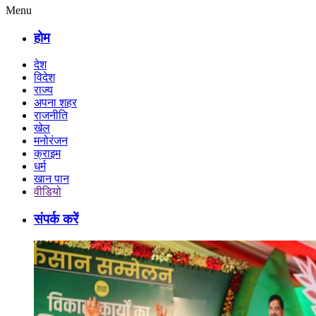
Menu
होम
देश
विदेश
राज्य
अपना शहर
राजनीति
खेल
मनोरंजन
क्राइम
धर्म
खान पान
वीडियो
संपर्क करें