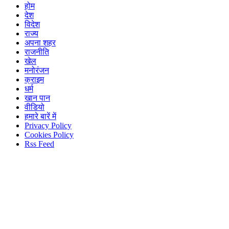
होम
देश
विदेश
राज्य
अपना शहर
राजनीति
खेल
मनोरंजन
क्राइम
धर्म
खान पान
वीडियो
हमारे बारें में
Privacy Policy
Cookies Policy
Rss Feed