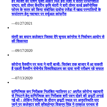
हर व्यक्ति को पोषण युक्त आहार मिले इस दिशा में सतत प्रयत्नशील
राष्ट्र: श्री तोमर केंद्रीय कृषि मंत्री ने श्री तोमर वर्ल्ड इकॉनोमिक
फोरम के सत्र को किया संबोधित दावोस एजेंडा में खाद्य प्रणालियों के
रूपांतरण हेतु नवाचार पर वर्चुअल कांफ्रेंस
—01/27/2021
मंत्री का बयान कलेक्टर जितवा देंगे चुनाव कांग्रेस ने निर्वाचन आयोग से
की शिकायत
—09/17/2020
कोरोना वैक्सीन पर रूस ने मारी बाजी: सितंबर तक बाजार में आ सकती
है पहली वैक्सीन सेचेनोव विश्वविद्यालय का दावा सभी परीक्षण रहे सफल
—07/13/2020
वाणिज्यिक कर निरीक्षक निलंबित ग्वालियर 07 अप्रैल कोरोना महामारी
से निपटने हेतु वाणिज्यिक कर निरीक्षक श्री पवन दोहरे की ड्यूटी लगाई
गई थी। लेकिन निरीक्षण के दौरान ड्यूटी स्थल पर अनुपस्थिति पाए
जाने पर कलेक्टर श्री कौशलेन्द्र विक्रम सिंह ने तत्काल प्रभाव से