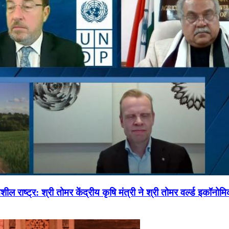
ल राष्ट्र: श्री तोमर केंद्रीय कृषि मंत्री ने श्री तोमर वर्ल्ड इकॉनो