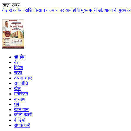
ताज़ा ख़बर
क राशि किसान कल्याण पर खर्च होगी मुख्यमंत्री डॉ. यादव के मुख्य आतिथ्य में ग
होम
देश
विदेश
राज्य
अपना शहर
राजनीति
खेल
मनोरंजन
क्राइम
धर्म
खान पान
फोटो गैलरी
वीडियो
संपर्क करें