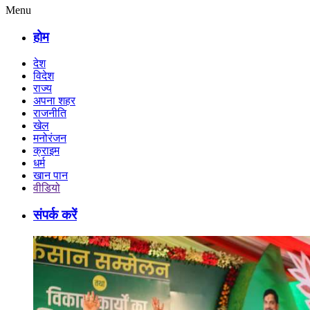
Menu
होम
देश
विदेश
राज्य
अपना शहर
राजनीति
खेल
मनोरंजन
क्राइम
धर्म
खान पान
वीडियो
संपर्क करें