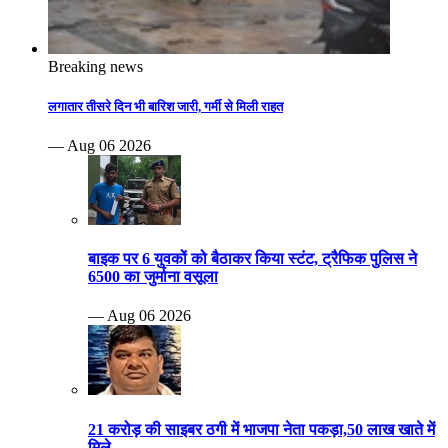
Breaking news
लगातार तीसरे दिन भी बारिश जारी, गर्मी से मिली राहत
— Aug 06 2026
बाइक पर 6 युवकों को बैठाकर किया स्टंट, ट्रैफिक पुलिस ने
6500 का जुर्माना वसूला
— Aug 06 2026
21 करोड़ की साइबर ठगी में भाजपा नेता पकड़ा,50 लाख खाते में
मिले