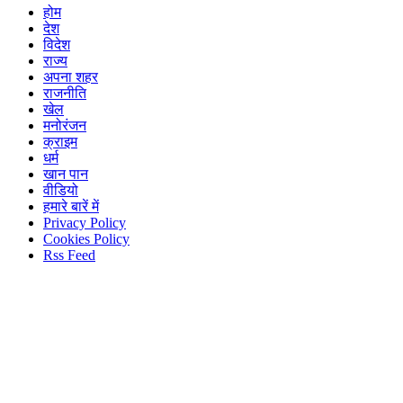
होम
देश
विदेश
राज्य
अपना शहर
राजनीति
खेल
मनोरंजन
क्राइम
धर्म
खान पान
वीडियो
हमारे बारें में
Privacy Policy
Cookies Policy
Rss Feed