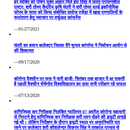
हर व्यक्ति को पोषण युक्त आहार मिले इस दिशा में सतत प्रयत्नशील
राष्ट्र: श्री तोमर केंद्रीय कृषि मंत्री ने श्री तोमर वर्ल्ड इकॉनोमिक
फोरम के सत्र को किया संबोधित दावोस एजेंडा में खाद्य प्रणालियों के
रूपांतरण हेतु नवाचार पर वर्चुअल कांफ्रेंस
—01/27/2021
मंत्री का बयान कलेक्टर जितवा देंगे चुनाव कांग्रेस ने निर्वाचन आयोग से
की शिकायत
—09/17/2020
कोरोना वैक्सीन पर रूस ने मारी बाजी: सितंबर तक बाजार में आ सकती
है पहली वैक्सीन सेचेनोव विश्वविद्यालय का दावा सभी परीक्षण रहे सफल
—07/13/2020
वाणिज्यिक कर निरीक्षक निलंबित ग्वालियर 07 अप्रैल कोरोना महामारी
से निपटने हेतु वाणिज्यिक कर निरीक्षक श्री पवन दोहरे की ड्यूटी लगाई
गई थी। लेकिन निरीक्षण के दौरान ड्यूटी स्थल पर अनुपस्थिति पाए
जाने पर कलेक्टर श्री कौशलेन्द्र विक्रम सिंह ने तत्काल प्रभाव से