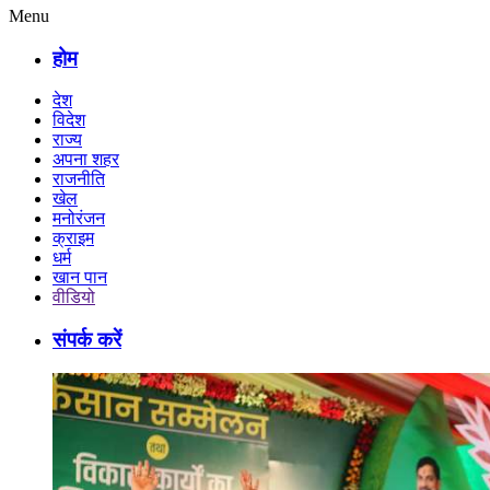
Menu
होम
देश
विदेश
राज्य
अपना शहर
राजनीति
खेल
मनोरंजन
क्राइम
धर्म
खान पान
वीडियो
संपर्क करें