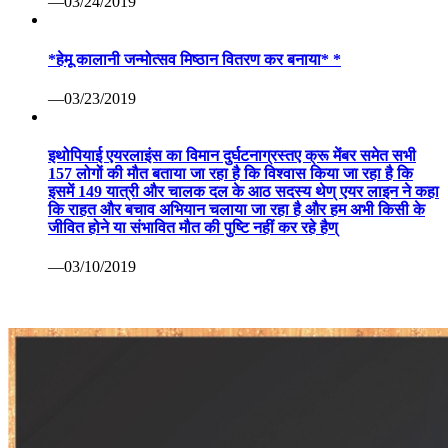
—03/24/2019
*हेमू कालानी जन्मोत्सव मिष्ठान वितरण कर बनाया* *
—03/23/2019
इथोपियाई एयरलाइंस का विमान दुर्घटनाग्रस्तए क्रू मेंबर समेत सभी
157 लोगों की मौत बताया जा रहा है कि विश्वास किया जा रहा है कि
इसमें 149 यात्री और चालक दल के आठ सदस्य थेण् एयर लाइन ने कहा
कि राहत और बचाव अभियान चलाया जा रहा है और हम अभी किसी के
जीवित होने या संभावित मौत की पुष्टि नहीं कर रहे हैण्
—03/10/2019