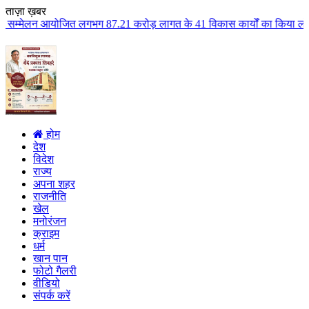
ताज़ा ख़बर
गभग 87.21 करोड़ लागत के 41 विकास कार्यों का किया लोकार्पण एवं भूमिपूजन कुलै
होम
देश
विदेश
राज्य
अपना शहर
राजनीति
खेल
मनोरंजन
क्राइम
धर्म
खान पान
फोटो गैलरी
वीडियो
संपर्क करें