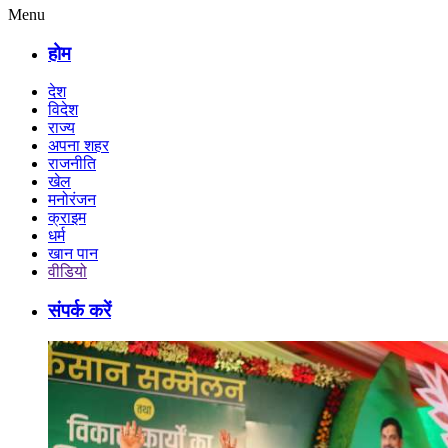
Menu
होम
देश
विदेश
राज्य
अपना शहर
राजनीति
खेल
मनोरंजन
क्राइम
धर्म
खान पान
वीडियो
संपर्क करें