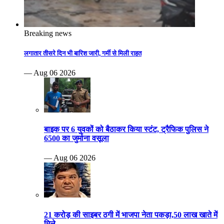
Breaking news
लगातार तीसरे दिन भी बारिश जारी, गर्मी से मिली राहत
— Aug 06 2026
बाइक पर 6 युवकों को बैठाकर किया स्टंट, ट्रैफिक पुलिस ने
6500 का जुर्माना वसूला
— Aug 06 2026
21 करोड़ की साइबर ठगी में भाजपा नेता पकड़ा,50 लाख खाते में
मिले