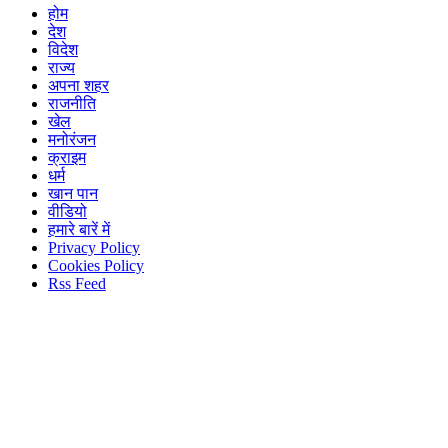
होम
देश
विदेश
राज्य
अपना शहर
राजनीति
खेल
मनोरंजन
क्राइम
धर्म
खान पान
वीडियो
हमारे बारें में
Privacy Policy
Cookies Policy
Rss Feed