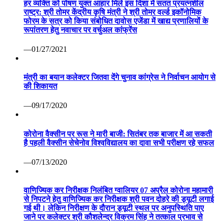
हर व्यक्ति को पोषण युक्त आहार मिले इस दिशा में सतत प्रयत्नशील
राष्ट्र: श्री तोमर केंद्रीय कृषि मंत्री ने श्री तोमर वर्ल्ड इकॉनोमिक
फोरम के सत्र को किया संबोधित दावोस एजेंडा में खाद्य प्रणालियों के
रूपांतरण हेतु नवाचार पर वर्चुअल कांफ्रेंस
—01/27/2021
मंत्री का बयान कलेक्टर जितवा देंगे चुनाव कांग्रेस ने निर्वाचन आयोग से
की शिकायत
—09/17/2020
कोरोना वैक्सीन पर रूस ने मारी बाजी: सितंबर तक बाजार में आ सकती
है पहली वैक्सीन सेचेनोव विश्वविद्यालय का दावा सभी परीक्षण रहे सफल
—07/13/2020
वाणिज्यिक कर निरीक्षक निलंबित ग्वालियर 07 अप्रैल कोरोना महामारी
से निपटने हेतु वाणिज्यिक कर निरीक्षक श्री पवन दोहरे की ड्यूटी लगाई
गई थी। लेकिन निरीक्षण के दौरान ड्यूटी स्थल पर अनुपस्थिति पाए
जाने पर कलेक्टर श्री कौशलेन्द्र विक्रम सिंह ने तत्काल प्रभाव से