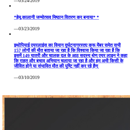
—03/24/2019
*हेमू कालानी जन्मोत्सव मिष्ठान वितरण कर बनाया* *
—03/23/2019
इथोपियाई एयरलाइंस का विमान दुर्घटनाग्रस्तए क्रू मेंबर समेत सभी
157 लोगों की मौत बताया जा रहा है कि विश्वास किया जा रहा है कि
इसमें 149 यात्री और चालक दल के आठ सदस्य थेण् एयर लाइन ने कहा
कि राहत और बचाव अभियान चलाया जा रहा है और हम अभी किसी के
जीवित होने या संभावित मौत की पुष्टि नहीं कर रहे हैण्
—03/10/2019