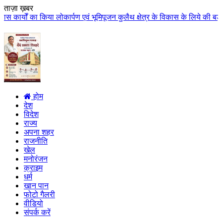
ताज़ा ख़बर
्पण एवं भूमिपूजन कुलैथ क्षेत्र के विकास के लिये की बड़ी-बड़ी सौगातों की घोषणा 
होम
देश
विदेश
राज्य
अपना शहर
राजनीति
खेल
मनोरंजन
क्राइम
धर्म
खान पान
फोटो गैलरी
वीडियो
संपर्क करें