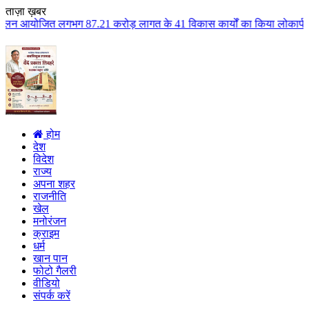
ताज़ा ख़बर
गभग 87.21 करोड़ लागत के 41 विकास कार्यों का किया लोकार्पण एवं भूमिपूजन कुलैथ
होम
देश
विदेश
राज्य
अपना शहर
राजनीति
खेल
मनोरंजन
क्राइम
धर्म
खान पान
फोटो गैलरी
वीडियो
संपर्क करें