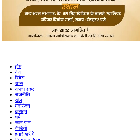
होम
देश
विदेश
राज्य
अपना शहर
राजनीति
खेल
मनोरंजन
क्राइम
धर्म
खान पान
वीडियो
हमारे बारें में
Privacy Policy