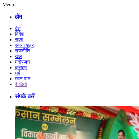
Menu
होम
देश
विदेश
राज्य
अपना शहर
राजनीति
खेल
मनोरंजन
क्राइम
धर्म
खान पान
वीडियो
संपर्क करें