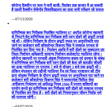
कोरोना वैक्सीन पर रूस ने मारी बाजी: सितंबर तक बाजार में आ सकती
है पहली वैक्सीन सेचेनोव विश्वविद्यालय का दावा सभी परीक्षण रहे सफल
—07/13/2020
वाणिज्यिक कर निरीक्षक निलंबित ग्वालियर 07 अप्रैल कोरोना महामारी
से निपटने हेतु वाणिज्यिक कर निरीक्षक श्री पवन दोहरे की ड्यूटी लगाई
गई थी। लेकिन निरीक्षण के दौरान ड्यूटी स्थल पर अनुपस्थिति पाए
जाने पर कलेक्टर श्री कौशलेन्द्र विक्रम सिंह ने तत्काल प्रभाव से
निलंबित कर दिया गया है। निलंबन अवधि में श्री दोहरे का मुख्यालय उप
जिला निर्वाचन अधिकारी सामान्य निर्वाचन कलेक्ट्रेट ग्वालियर रहेगा।
कोरोना महामारी पर प्रभावी अंकुश नियंत्रणए बचाव एवं उपचार के संबंध
में वाणिज्यिक कर निरीक्षक श्री पवन दोहरे की बेला की बावड़ीए चौधरी
का ढ़ाबा ग्वालियर पर प्रातरू 7 बजे से दोपहर 3 बजे तक ड्यूटी थी।
लेकिन मंगलवार को एडीजी ग्वालियर रेंज एवं जिला प्रशासन की टीम
द्वारा संयुक्त निरीक्षण के दौरान ड्यूटी स्थल पर अनुपस्थित पाए जाने पर
कलेक्टर श्री कौशलेन्द्र विक्रम सिंह ने मध्यप्रदेश सिविल सेवा
;वर्गीकरण नियंत्रण एवं अपीलद्ध नियम 1966 में प्रदत्त शक्तियों का
प्रयोग करते हुए वाणिज्यिक कर निरीक्षक श्री दोहरे को तत्काल प्रभाव
से निलंबित कर दिया है। श्री दोहरे को नियमानुसार जीवन निर्वाह भत्ते
की पात्रता रहेगी।
—04/07/2020