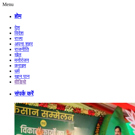
Menu
होम
देश
विदेश
राज्य
अपना शहर
राजनीति
खेल
मनोरंजन
क्राइम
धर्म
खान पान
वीडियो
संपर्क करें