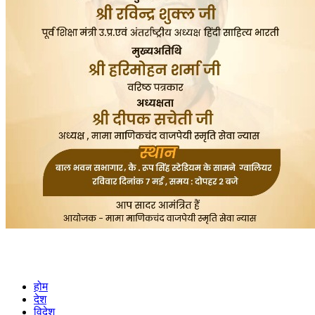
होम
देश
विदेश