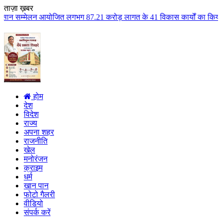
ताज़ा ख़बर
त लगभग 87.21 करोड़ लागत के 41 विकास कार्यों का किया लोकार्पण एवं भूमिपूजन क
होम
देश
विदेश
राज्य
अपना शहर
राजनीति
खेल
मनोरंजन
क्राइम
धर्म
खान पान
फोटो गैलरी
वीडियो
संपर्क करें