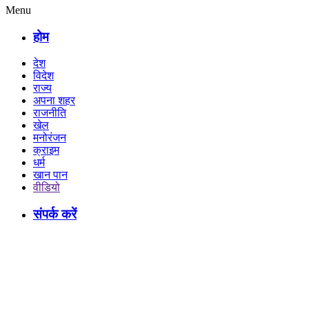
Menu
होम
देश
विदेश
राज्य
अपना शहर
राजनीति
खेल
मनोरंजन
क्राइम
धर्म
खान पान
वीडियो
संपर्क करें