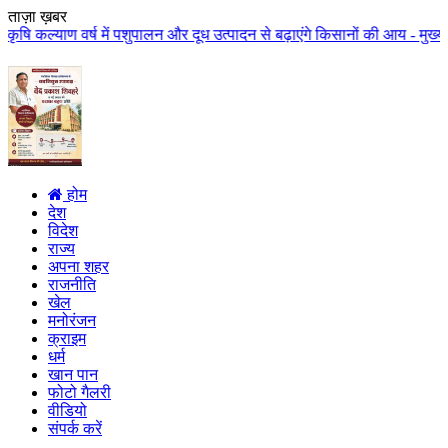
ताज़ा ख़बर
्याण वर्ष में पशुपालन और दूध उत्पादन से बढ़ाएंगे किसानों की आय - मुख्यमंत्री
होम
देश
विदेश
राज्य
अपना शहर
राजनीति
खेल
मनोरंजन
क्राइम
धर्म
खान पान
फोटो गैलरी
वीडियो
संपर्क करें