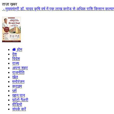
ताज़ा ख़बर
ॉ. यादव कृषि वर्ष में एक लाख करोड़ से अधिक राशि किसान कल्याण पर खर्च होगी मुख
होम
देश
विदेश
राज्य
अपना शहर
राजनीति
खेल
मनोरंजन
क्राइम
धर्म
खान पान
फोटो गैलरी
वीडियो
संपर्क करें