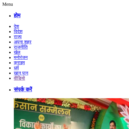
Menu
होम
देश
विदेश
राज्य
अपना शहर
राजनीति
खेल
मनोरंजन
क्राइम
धर्म
खान पान
वीडियो
संपर्क करें