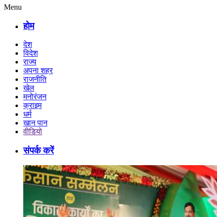
Menu
होम
देश
विदेश
राज्य
अपना शहर
राजनीति
खेल
मनोरंजन
क्राइम
धर्म
खान पान
वीडियो
संपर्क करें