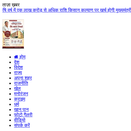
ताज़ा ख़बर
 लाख करोड़ से अधिक राशि किसान कल्याण पर खर्च होगी मुख्यमंत्री डॉ. यादव के मु
होम
देश
विदेश
राज्य
अपना शहर
राजनीति
खेल
मनोरंजन
क्राइम
धर्म
खान पान
फोटो गैलरी
वीडियो
संपर्क करें