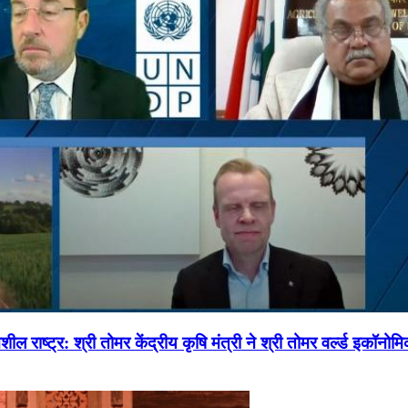
ल राष्ट्र: श्री तोमर केंद्रीय कृषि मंत्री ने श्री तोमर वर्ल्ड इकॉनो