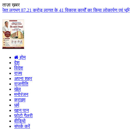
ताज़ा ख़बर
़ लागत के 41 विकास कार्यों का किया लोकार्पण एवं भूमिपूजन कुलैथ क्षेत्र के वि
होम
देश
विदेश
राज्य
अपना शहर
राजनीति
खेल
मनोरंजन
क्राइम
धर्म
खान पान
फोटो गैलरी
वीडियो
संपर्क करें