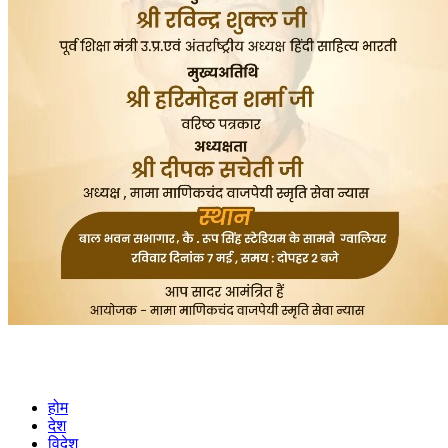
होम
देश
विदेश