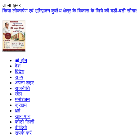
ताज़ा ख़बर
पूजन कुलैथ क्षेत्र के विकास के लिये की बड़ी-बड़ी सौगातों की घोषणा कुलैथ क्षेत्
होम
देश
विदेश
राज्य
अपना शहर
राजनीति
खेल
मनोरंजन
क्राइम
धर्म
खान पान
फोटो गैलरी
वीडियो
संपर्क करें