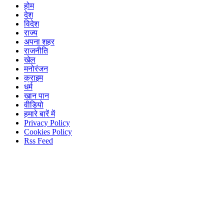
होम
देश
विदेश
राज्य
अपना शहर
राजनीति
खेल
मनोरंजन
क्राइम
धर्म
खान पान
वीडियो
हमारे बारें में
Privacy Policy
Cookies Policy
Rss Feed