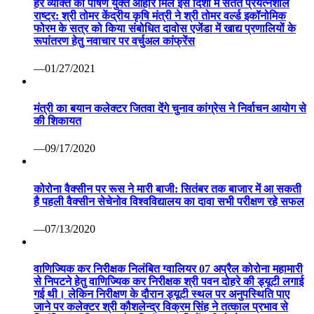
हर व्यक्ति को पोषण युक्त आहार मिले इस दिशा में सतत प्रयत्नशील
राष्ट्र: श्री तोमर केंद्रीय कृषि मंत्री ने श्री तोमर वर्ल्ड इकॉनोमिक
फोरम के सत्र को किया संबोधित दावोस एजेंडा में खाद्य प्रणालियों के
रूपांतरण हेतु नवाचार पर वर्चुअल कांफ्रेंस
—01/27/2021
मंत्री का बयान कलेक्टर जितवा देंगे चुनाव कांग्रेस ने निर्वाचन आयोग से
की शिकायत
—09/17/2020
कोरोना वैक्सीन पर रूस ने मारी बाजी: सितंबर तक बाजार में आ सकती
है पहली वैक्सीन सेचेनोव विश्वविद्यालय का दावा सभी परीक्षण रहे सफल
—07/13/2020
वाणिज्यिक कर निरीक्षक निलंबित ग्वालियर 07 अप्रैल कोरोना महामारी
से निपटने हेतु वाणिज्यिक कर निरीक्षक श्री पवन दोहरे की ड्यूटी लगाई
गई थी। लेकिन निरीक्षण के दौरान ड्यूटी स्थल पर अनुपस्थिति पाए
जाने पर कलेक्टर श्री कौशलेन्द्र विक्रम सिंह ने तत्काल प्रभाव से