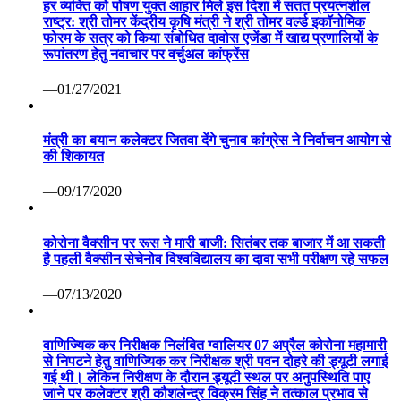
हर व्यक्ति को पोषण युक्त आहार मिले इस दिशा में सतत प्रयत्नशील
राष्ट्र: श्री तोमर केंद्रीय कृषि मंत्री ने श्री तोमर वर्ल्ड इकॉनोमिक
फोरम के सत्र को किया संबोधित दावोस एजेंडा में खाद्य प्रणालियों के
रूपांतरण हेतु नवाचार पर वर्चुअल कांफ्रेंस
—01/27/2021
मंत्री का बयान कलेक्टर जितवा देंगे चुनाव कांग्रेस ने निर्वाचन आयोग से
की शिकायत
—09/17/2020
कोरोना वैक्सीन पर रूस ने मारी बाजी: सितंबर तक बाजार में आ सकती
है पहली वैक्सीन सेचेनोव विश्वविद्यालय का दावा सभी परीक्षण रहे सफल
—07/13/2020
वाणिज्यिक कर निरीक्षक निलंबित ग्वालियर 07 अप्रैल कोरोना महामारी
से निपटने हेतु वाणिज्यिक कर निरीक्षक श्री पवन दोहरे की ड्यूटी लगाई
गई थी। लेकिन निरीक्षण के दौरान ड्यूटी स्थल पर अनुपस्थिति पाए
जाने पर कलेक्टर श्री कौशलेन्द्र विक्रम सिंह ने तत्काल प्रभाव से