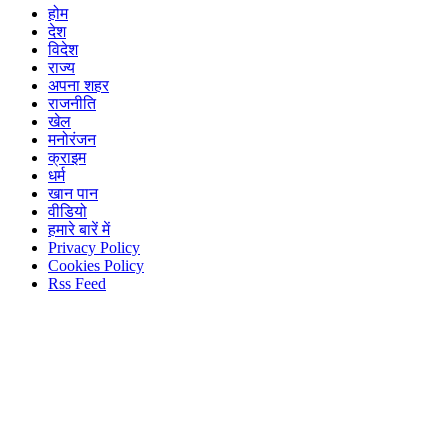
होम
देश
विदेश
राज्य
अपना शहर
राजनीति
खेल
मनोरंजन
क्राइम
धर्म
खान पान
वीडियो
हमारे बारें में
Privacy Policy
Cookies Policy
Rss Feed