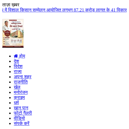
ताज़ा ख़बर
न सम्मेलन आयोजित लगभग 87.21 करोड़ लागत के 41 विकास कार्यों का किया लोकार्पण 
होम
देश
विदेश
राज्य
अपना शहर
राजनीति
खेल
मनोरंजन
क्राइम
धर्म
खान पान
फोटो गैलरी
वीडियो
संपर्क करें