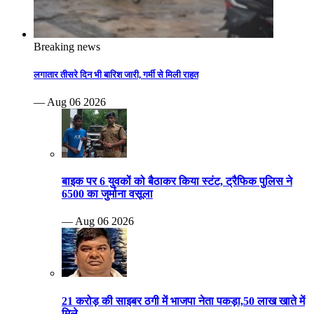
Breaking news
लगातार तीसरे दिन भी बारिश जारी, गर्मी से मिली राहत
— Aug 06 2026
बाइक पर 6 युवकों को बैठाकर किया स्टंट, ट्रैफिक पुलिस ने
6500 का जुर्माना वसूला
— Aug 06 2026
21 करोड़ की साइबर ठगी में भाजपा नेता पकड़ा,50 लाख खाते में
मिले