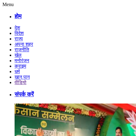
Menu
होम
देश
विदेश
राज्य
अपना शहर
राजनीति
खेल
मनोरंजन
क्राइम
धर्म
खान पान
वीडियो
संपर्क करें