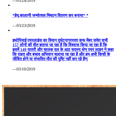
—03/24/2019
*हेमू कालानी जन्मोत्सव मिष्ठान वितरण कर बनाया* *
—03/23/2019
इथोपियाई एयरलाइंस का विमान दुर्घटनाग्रस्तए क्रू मेंबर समेत सभी
157 लोगों की मौत बताया जा रहा है कि विश्वास किया जा रहा है कि
इसमें 149 यात्री और चालक दल के आठ सदस्य थेण् एयर लाइन ने कहा
कि राहत और बचाव अभियान चलाया जा रहा है और हम अभी किसी के
जीवित होने या संभावित मौत की पुष्टि नहीं कर रहे हैण्
—03/10/2019