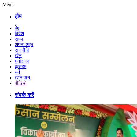
Menu
होम
देश
विदेश
राज्य
अपना शहर
राजनीति
खेल
मनोरंजन
क्राइम
धर्म
खान पान
वीडियो
संपर्क करें