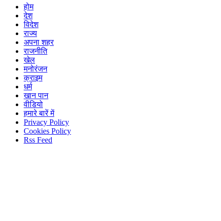
होम
देश
विदेश
राज्य
अपना शहर
राजनीति
खेल
मनोरंजन
क्राइम
धर्म
खान पान
वीडियो
हमारे बारें में
Privacy Policy
Cookies Policy
Rss Feed