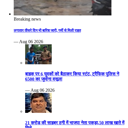
Breaking news
लगातार तीसरे दिन भी बारिश जारी, गर्मी से मिली राहत
— Aug 06 2026
बाइक पर 6 युवकों को बैठाकर किया स्टंट, ट्रैफिक पुलिस ने
6500 का जुर्माना वसूला
— Aug 06 2026
21 करोड़ की साइबर ठगी में भाजपा नेता पकड़ा,50 लाख खाते में
मिले