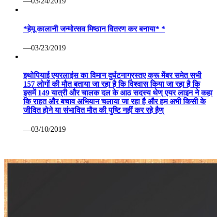
—03/24/2019
*हेमू कालानी जन्मोत्सव मिष्ठान वितरण कर बनाया* *
—03/23/2019
इथोपियाई एयरलाइंस का विमान दुर्घटनाग्रस्तए क्रू मेंबर समेत सभी
157 लोगों की मौत बताया जा रहा है कि विश्वास किया जा रहा है कि
इसमें 149 यात्री और चालक दल के आठ सदस्य थेण् एयर लाइन ने कहा
कि राहत और बचाव अभियान चलाया जा रहा है और हम अभी किसी के
जीवित होने या संभावित मौत की पुष्टि नहीं कर रहे हैण्
—03/10/2019