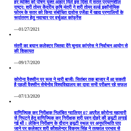
हर व्यक्ति को पोषण युक्त आहार मिले इस दिशा में सतत प्रयत्नशील
राष्ट्र: श्री तोमर केंद्रीय कृषि मंत्री ने श्री तोमर वर्ल्ड इकॉनोमिक
फोरम के सत्र को किया संबोधित दावोस एजेंडा में खाद्य प्रणालियों के
रूपांतरण हेतु नवाचार पर वर्चुअल कांफ्रेंस
—01/27/2021
मंत्री का बयान कलेक्टर जितवा देंगे चुनाव कांग्रेस ने निर्वाचन आयोग से
की शिकायत
—09/17/2020
कोरोना वैक्सीन पर रूस ने मारी बाजी: सितंबर तक बाजार में आ सकती
है पहली वैक्सीन सेचेनोव विश्वविद्यालय का दावा सभी परीक्षण रहे सफल
—07/13/2020
वाणिज्यिक कर निरीक्षक निलंबित ग्वालियर 07 अप्रैल कोरोना महामारी
से निपटने हेतु वाणिज्यिक कर निरीक्षक श्री पवन दोहरे की ड्यूटी लगाई
गई थी। लेकिन निरीक्षण के दौरान ड्यूटी स्थल पर अनुपस्थिति पाए
जाने पर कलेक्टर श्री कौशलेन्द्र विक्रम सिंह ने तत्काल प्रभाव से