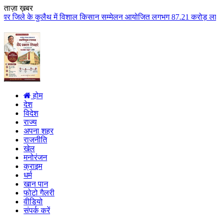
ताज़ा ख़बर
 में विशाल किसान सम्मेलन आयोजित लगभग 87.21 करोड़ लागत के 41 विकास कार्यों का
होम
देश
विदेश
राज्य
अपना शहर
राजनीति
खेल
मनोरंजन
क्राइम
धर्म
खान पान
फोटो गैलरी
वीडियो
संपर्क करें