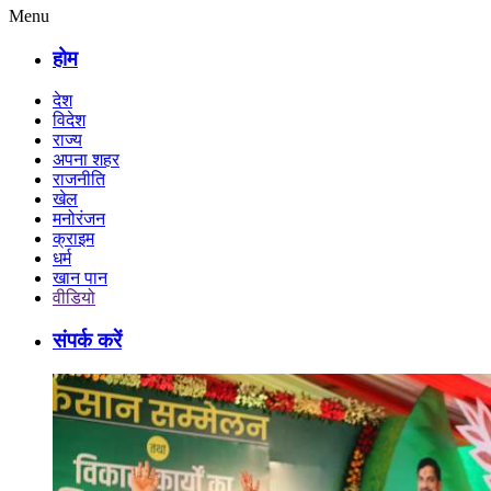
Menu
होम
देश
विदेश
राज्य
अपना शहर
राजनीति
खेल
मनोरंजन
क्राइम
धर्म
खान पान
वीडियो
संपर्क करें