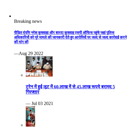
ट्रेन में हुई लूट में 60.लाख में से 45.लाख रूपये बरामद 5
गिरफ्तार
— Jul 03 2021
पति करता था शक, पत्नी ने कर दी हत्या .महाराजपुरा थाना क्षेत्र
के डांग गुठीना गांव की घटना
— Jun 06 2021
युवक ने अपनी ही प्रेमिका की गला घोंटकर हत्या कर दी।