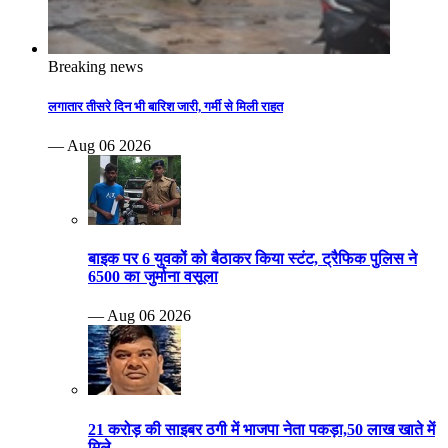
Breaking news
लगातार तीसरे दिन भी बारिश जारी, गर्मी से मिली राहत
— Aug 06 2026
बाइक पर 6 युवकों को बैठाकर किया स्टंट, ट्रैफिक पुलिस ने
6500 का जुर्माना वसूला
— Aug 06 2026
21 करोड़ की साइबर ठगी में भाजपा नेता पकड़ा,50 लाख खाते में
मिले