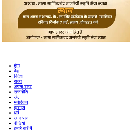
होम
देश
विदेश
राज्य
अपना शहर
राजनीति
खेल
मनोरंजन
क्राइम
धर्म
खान पान
वीडियो
हमारे बारें में
Privacy Policy
Cookies Policy
Rss Feed