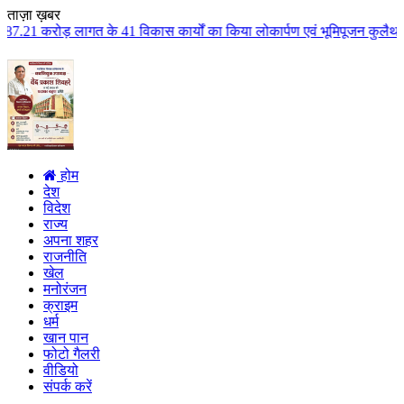
ताज़ा ख़बर
 विकास कार्यों का किया लोकार्पण एवं भूमिपूजन कुलैथ क्षेत्र के विकास के लिये 
होम
देश
विदेश
राज्य
अपना शहर
राजनीति
खेल
मनोरंजन
क्राइम
धर्म
खान पान
फोटो गैलरी
वीडियो
संपर्क करें