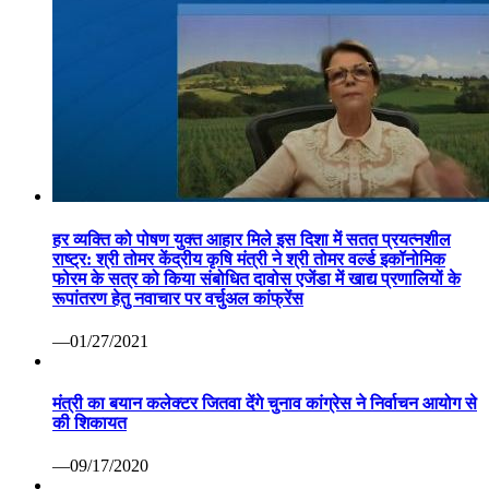
हर व्यक्ति को पोषण युक्त आहार मिले इस दिशा में सतत प्रयत्नशील
राष्ट्र: श्री तोमर केंद्रीय कृषि मंत्री ने श्री तोमर वर्ल्ड इकॉनोमिक
फोरम के सत्र को किया संबोधित दावोस एजेंडा में खाद्य प्रणालियों के
रूपांतरण हेतु नवाचार पर वर्चुअल कांफ्रेंस
—01/27/2021
मंत्री का बयान कलेक्टर जितवा देंगे चुनाव कांग्रेस ने निर्वाचन आयोग से
की शिकायत
—09/17/2020
कोरोना वैक्सीन पर रूस ने मारी बाजी: सितंबर तक बाजार में आ सकती
है पहली वैक्सीन सेचेनोव विश्वविद्यालय का दावा सभी परीक्षण रहे सफल
—07/13/2020
वाणिज्यिक कर निरीक्षक निलंबित ग्वालियर 07 अप्रैल कोरोना महामारी
से निपटने हेतु वाणिज्यिक कर निरीक्षक श्री पवन दोहरे की ड्यूटी लगाई
गई थी। लेकिन निरीक्षण के दौरान ड्यूटी स्थल पर अनुपस्थिति पाए
जाने पर कलेक्टर श्री कौशलेन्द्र विक्रम सिंह ने तत्काल प्रभाव से