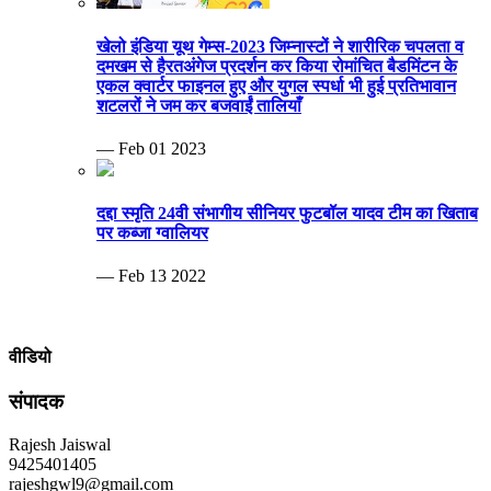
— Feb 13 2022
वीडियो
संपादक
Rajesh Jaiswal
9425401405
rajeshgwl9@gmail.com
MP Info News
Invalid RSS feed URL.
ब्रेकिंग न्यूज़
बेटी की शादी, चोर घर का ताला तोड़ 20 लाख समेट ले गए.ताऊ के घर