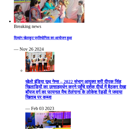
खेलो इंडिया यूथ गेम्स – 2022 संभाग आयुक्त श्री दीपक सिंह
खिलाड़ियों का उत्साहवर्धन करने पहुँचे दर्शक दीर्घा में बैठकर देखा
बॉयज वर्ग का फायनल मैच तेलंगाना के लोकेश रेड्डी ने जमाया
खिताब पर कब्जा
— Feb 03 2023
खेलो इंडिया यूथ गेम्स-2023 जिम्नास्टों ने शारीरिक चपलता व
दमखम से हैरतअंगेज प्रदर्शन कर किया रोमांचित बैडमिंटन के
एकल क्वार्टर फाइनल हुए और युगल स्पर्धा भी हुई प्रतिभावान
शटलरों ने जम कर बजवाईं तालियाँ
— Feb 01 2023
दद्दा स्मृति 24वी संभागीय सीनियर फुटबॉल यादव टीम का खिताब
पर कब्जा ग्वालियर