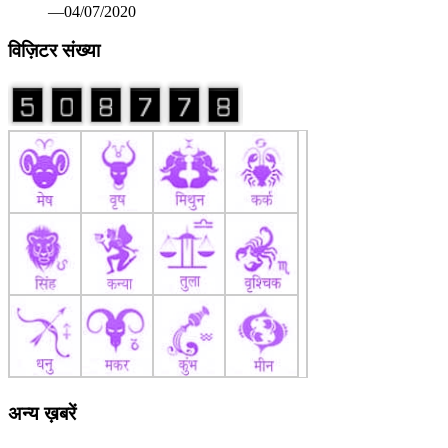
अन्य ख़बरें
कोरोना वैक्सीन पर रूस ने मारी बाजी: सितंबर तक बाजार में आ सकती
है पहली वैक्सीन सेचेनोव विश्वविद्यालय का दावा सभी परीक्षण रहे सफल
—07/13/2020
खिलाडी अपने श्रेष्ठ प्रदर्षन से प्रतियोगिता को बनाएं रोमांचक: श्री
मेहता 82वीं अखिल भारतीय सिंधिया स्वर्ण कप हॉकी प्रतियोगिता